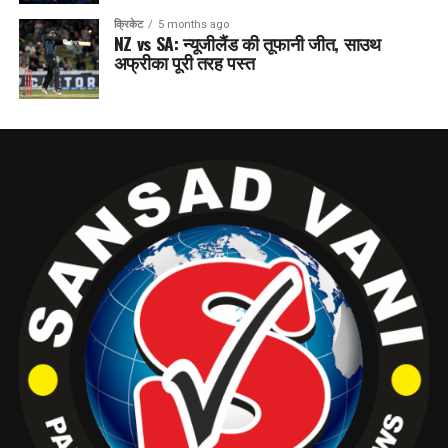
क्रिकेट
5 months ago
NZ vs SA: न्यूजीलैंड की तूफानी जीत, साउथ
अफ्रीका पूरी तरह पस्त