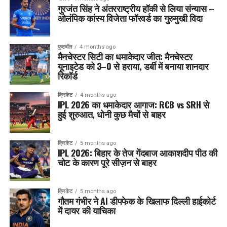
गुरजंत सिंह ने अंतरराष्ट्रीय हॉकी से लिया संन्यास –
ओलंपिक कांस्य विजेता फॉरवर्ड का गुरुमुखी विदा
फुटबॉल
4 months ago
मैनचेस्टर सिटी का धमाकेदार जीत: मैनचेस्टर
यूनाइटेड को 3–0 से हराया, डर्बी में बनाया शानदार
रिकॉर्ड
क्रिकेट
4 months ago
IPL 2026 का धमाकेदार आगाज: RCB vs SRH से
हुई शुरुआत, धोनी कुछ मैचों से बाहर
क्रिकेट
5 months ago
IPL 2026: बिहार के तेज गेंदबाज आकाशदीप पीठ की
चोट के कारण पूरे सीज़न से बाहर
क्रिकेट
5 months ago
गौतम गंभीर ने AI डीपफेक के खिलाफ दिल्ली हाईकोर्ट
में दायर की याचिका