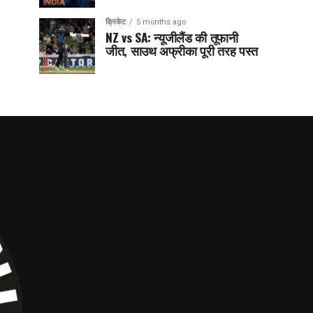
क्रिकेट
5 months ago
NZ vs SA: न्यूजीलैंड की तूफानी
जीत, साउथ अफ्रीका पूरी तरह पस्त