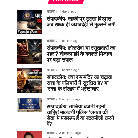
आलेख
7 days ago
संपादकीय: खाकी पर टूटता विश्वास:
जब रक्षक ही जवाबदेही से मुकरने लगें!
आलेख
1 month ago
संपादकीय: लोकसेवा या रसूखदारों का
पहरा? नौकरशाही के बदलते मिजाज
पर बड़ा सवाल
आलेख
1 month ago
संपादकीय: क्या राम मंदिर का चढ़ावा
सत्ता के गलियारों में सुरक्षित है? या
‘सत्ता के संरक्षण में भ्रष्टाचार’
आलेख
3 months ago
सम्पादकीय: तालियां बजती रहनी
चाहिए! मालवणी पुलिस ‘जनता की
सेवा’ में मसरूफ है या बदतमीजी करने
में?
आलेख
3 months ago