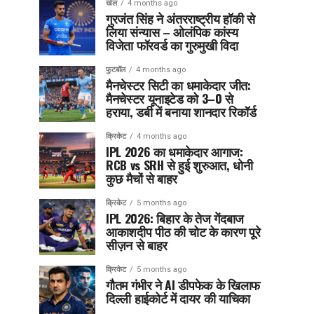
खेल
4 months ago
गुरजंत सिंह ने अंतरराष्ट्रीय हॉकी से
लिया संन्यास – ओलंपिक कांस्य
विजेता फॉरवर्ड का गुरुमुखी विदा
फुटबॉल
4 months ago
मैनचेस्टर सिटी का धमाकेदार जीत:
मैनचेस्टर यूनाइटेड को 3–0 से
हराया, डर्बी में बनाया शानदार रिकॉर्ड
क्रिकेट
4 months ago
IPL 2026 का धमाकेदार आगाज:
RCB vs SRH से हुई शुरुआत, धोनी
कुछ मैचों से बाहर
क्रिकेट
5 months ago
IPL 2026: बिहार के तेज गेंदबाज
आकाशदीप पीठ की चोट के कारण पूरे
सीज़न से बाहर
क्रिकेट
5 months ago
गौतम गंभीर ने AI डीपफेक के खिलाफ
दिल्ली हाईकोर्ट में दायर की याचिका