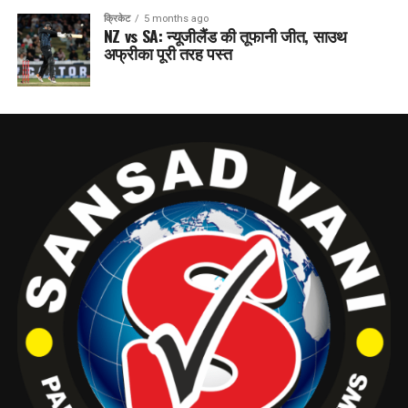
क्रिकेट
5 months ago
NZ vs SA: न्यूजीलैंड की तूफानी जीत, साउथ
अफ्रीका पूरी तरह पस्त