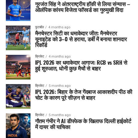
गुरजंत सिंह ने अंतरराष्ट्रीय हॉकी से लिया संन्यास –
ओलंपिक कांस्य विजेता फॉरवर्ड का गुरुमुखी विदा
फुटबॉल
4 months ago
मैनचेस्टर सिटी का धमाकेदार जीत: मैनचेस्टर
यूनाइटेड को 3–0 से हराया, डर्बी में बनाया शानदार
रिकॉर्ड
क्रिकेट
4 months ago
IPL 2026 का धमाकेदार आगाज: RCB vs SRH से
हुई शुरुआत, धोनी कुछ मैचों से बाहर
क्रिकेट
5 months ago
IPL 2026: बिहार के तेज गेंदबाज आकाशदीप पीठ की
चोट के कारण पूरे सीज़न से बाहर
क्रिकेट
5 months ago
गौतम गंभीर ने AI डीपफेक के खिलाफ दिल्ली हाईकोर्ट
में दायर की याचिका