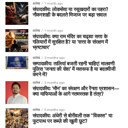
आलेख
1 month ago
संपादकीय: लोकसेवा या रसूखदारों का पहरा?
नौकरशाही के बदलते मिजाज पर बड़ा सवाल
आलेख
1 month ago
संपादकीय: क्या राम मंदिर का चढ़ावा सत्ता के
गलियारों में सुरक्षित है? या ‘सत्ता के संरक्षण में
भ्रष्टाचार’
आलेख
3 months ago
सम्पादकीय: तालियां बजती रहनी चाहिए! मालवणी
पुलिस ‘जनता की सेवा’ में मसरूफ है या बदतमीजी
करने में?
आलेख
3 months ago
संपादकीय: ‘मौन’ का संरक्षण और रेंगता प्रशासन—
क्या माफियाओं के आगे नतमस्तक है तंत्र?
आलेख
5 months ago
संपादकीय: अंधेरी से बोरीवली तक “विकास” या
फुटपाथ पर कब्ज़े की खुली छूट?