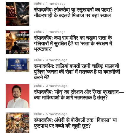
आलेख
1 month ago
संपादकीय: लोकसेवा या रसूखदारों का पहरा?
नौकरशाही के बदलते मिजाज पर बड़ा सवाल
आलेख
1 month ago
संपादकीय: क्या राम मंदिर का चढ़ावा सत्ता के
गलियारों में सुरक्षित है? या ‘सत्ता के संरक्षण में
भ्रष्टाचार’
आलेख
3 months ago
सम्पादकीय: तालियां बजती रहनी चाहिए! मालवणी
पुलिस ‘जनता की सेवा’ में मसरूफ है या बदतमीजी
करने में?
आलेख
3 months ago
संपादकीय: ‘मौन’ का संरक्षण और रेंगता प्रशासन—
क्या माफियाओं के आगे नतमस्तक है तंत्र?
आलेख
5 months ago
संपादकीय: अंधेरी से बोरीवली तक “विकास” या
फुटपाथ पर कब्ज़े की खुली छूट?