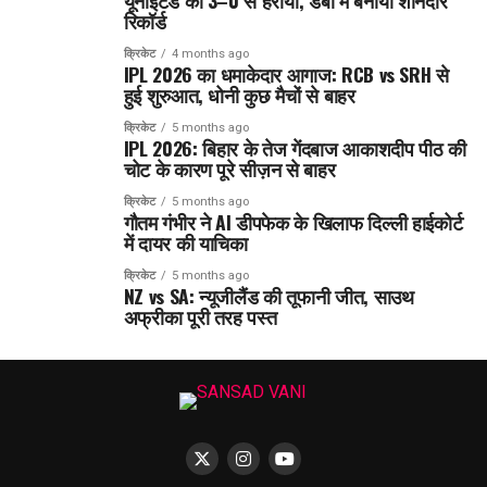
यूनाइटेड को 3–0 से हराया, डर्बी में बनाया शानदार
रिकॉर्ड
क्रिकेट
4 months ago
IPL 2026 का धमाकेदार आगाज: RCB vs SRH से
हुई शुरुआत, धोनी कुछ मैचों से बाहर
क्रिकेट
5 months ago
IPL 2026: बिहार के तेज गेंदबाज आकाशदीप पीठ की
चोट के कारण पूरे सीज़न से बाहर
क्रिकेट
5 months ago
गौतम गंभीर ने AI डीपफेक के खिलाफ दिल्ली हाईकोर्ट
में दायर की याचिका
क्रिकेट
5 months ago
NZ vs SA: न्यूजीलैंड की तूफानी जीत, साउथ
अफ्रीका पूरी तरह पस्त