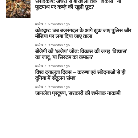
संपादकीय: अंधेरी से बोरीवली तक “विकास” या
फुटपाथ पर कब्ज़े की खुली छूट?
आलेख
6 months ago
कोटद्वार: जब बजरंगदल के आगे झुक जाए पुलिस और
मीडिया पर लगा दिया जाए ताला
आलेख
9 months ago
बीजेपी की ‘अजेय’ जीत: विकास की जगह ‘विश्वास’
का जादू, या सिस्टम का कमाल?
आलेख
9 months ago
विश्व दयालुता दिवस – करुणा एवं संवेदनाओं से ही
दुनिया में संतुलन संभव
आलेख
9 months ago
जानलेवा प्रदूषण, सरकारों की शर्मनाक नाकामी