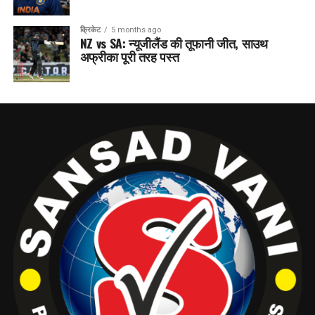
क्रिकेट
5 months ago
NZ vs SA: न्यूजीलैंड की तूफानी जीत, साउथ
अफ्रीका पूरी तरह पस्त