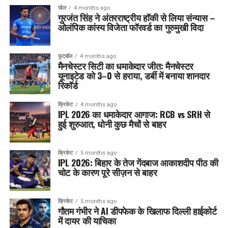
खेल
4 months ago
गुरजंत सिंह ने अंतरराष्ट्रीय हॉकी से लिया संन्यास –
ओलंपिक कांस्य विजेता फॉरवर्ड का गुरुमुखी विदा
फुटबॉल
4 months ago
मैनचेस्टर सिटी का धमाकेदार जीत: मैनचेस्टर
यूनाइटेड को 3–0 से हराया, डर्बी में बनाया शानदार
रिकॉर्ड
क्रिकेट
4 months ago
IPL 2026 का धमाकेदार आगाज: RCB vs SRH से
हुई शुरुआत, धोनी कुछ मैचों से बाहर
क्रिकेट
5 months ago
IPL 2026: बिहार के तेज गेंदबाज आकाशदीप पीठ की
चोट के कारण पूरे सीज़न से बाहर
क्रिकेट
5 months ago
गौतम गंभीर ने AI डीपफेक के खिलाफ दिल्ली हाईकोर्ट
में दायर की याचिका