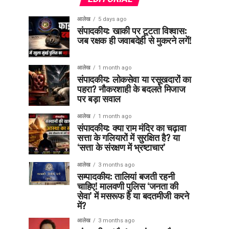
आलेख
5 days ago
संपादकीय: खाकी पर टूटता विश्वास:
जब रक्षक ही जवाबदेही से मुकरने लगें!
आलेख
1 month ago
संपादकीय: लोकसेवा या रसूखदारों का
पहरा? नौकरशाही के बदलते मिजाज
पर बड़ा सवाल
आलेख
1 month ago
संपादकीय: क्या राम मंदिर का चढ़ावा
सत्ता के गलियारों में सुरक्षित है? या
‘सत्ता के संरक्षण में भ्रष्टाचार’
आलेख
3 months ago
सम्पादकीय: तालियां बजती रहनी
चाहिए! मालवणी पुलिस ‘जनता की
सेवा’ में मसरूफ है या बदतमीजी करने
में?
आलेख
3 months ago