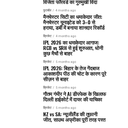
विजेता फॉरवर्ड का गुरुमुखी विदा
फुटबॉल
4 months ago
मैनचेस्टर सिटी का धमाकेदार जीत:
मैनचेस्टर यूनाइटेड को 3–0 से
हराया, डर्बी में बनाया शानदार रिकॉर्ड
क्रिकेट
4 months ago
IPL 2026 का धमाकेदार आगाज:
RCB vs SRH से हुई शुरुआत, धोनी
कुछ मैचों से बाहर
क्रिकेट
5 months ago
IPL 2026: बिहार के तेज गेंदबाज
आकाशदीप पीठ की चोट के कारण पूरे
सीज़न से बाहर
क्रिकेट
5 months ago
गौतम गंभीर ने AI डीपफेक के खिलाफ
दिल्ली हाईकोर्ट में दायर की याचिका
क्रिकेट
5 months ago
NZ vs SA: न्यूजीलैंड की तूफानी
जीत, साउथ अफ्रीका पूरी तरह पस्त