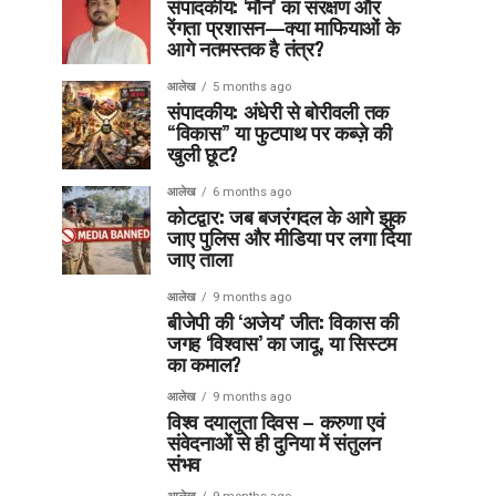
संपादकीय: ‘मौन’ का संरक्षण और
रेंगता प्रशासन—क्या माफियाओं के
आगे नतमस्तक है तंत्र?
आलेख
5 months ago
संपादकीय: अंधेरी से बोरीवली तक
“विकास” या फुटपाथ पर कब्ज़े की
खुली छूट?
आलेख
6 months ago
कोटद्वार: जब बजरंगदल के आगे झुक
जाए पुलिस और मीडिया पर लगा दिया
जाए ताला
आलेख
9 months ago
बीजेपी की ‘अजेय’ जीत: विकास की
जगह ‘विश्वास’ का जादू, या सिस्टम
का कमाल?
आलेख
9 months ago
विश्व दयालुता दिवस – करुणा एवं
संवेदनाओं से ही दुनिया में संतुलन
संभव