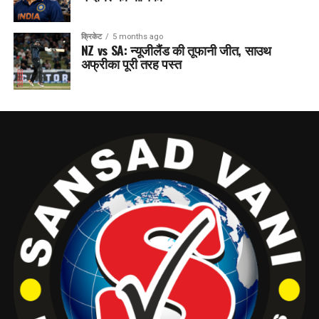
क्रिकेट
5 months ago
NZ vs SA: न्यूजीलैंड की तूफानी जीत, साउथ
अफ्रीका पूरी तरह पस्त