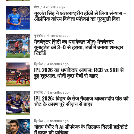
खेल
4 months ago
गुरजंत सिंह ने अंतरराष्ट्रीय हॉकी से लिया संन्यास –
ओलंपिक कांस्य विजेता फॉरवर्ड का गुरुमुखी विदा
फुटबॉल
4 months ago
मैनचेस्टर सिटी का धमाकेदार जीत: मैनचेस्टर
यूनाइटेड को 3–0 से हराया, डर्बी में बनाया शानदार
रिकॉर्ड
क्रिकेट
4 months ago
IPL 2026 का धमाकेदार आगाज: RCB vs SRH से
हुई शुरुआत, धोनी कुछ मैचों से बाहर
क्रिकेट
5 months ago
IPL 2026: बिहार के तेज गेंदबाज आकाशदीप पीठ की
चोट के कारण पूरे सीज़न से बाहर
क्रिकेट
5 months ago
गौतम गंभीर ने AI डीपफेक के खिलाफ दिल्ली हाईकोर्ट
में दायर की याचिका