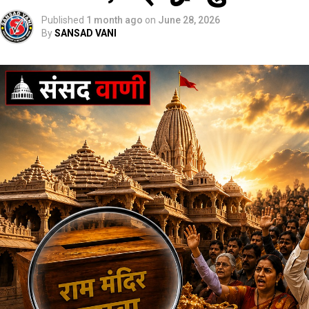
Published
1 month ago
on
June 28, 2026
By
SANSAD VANI