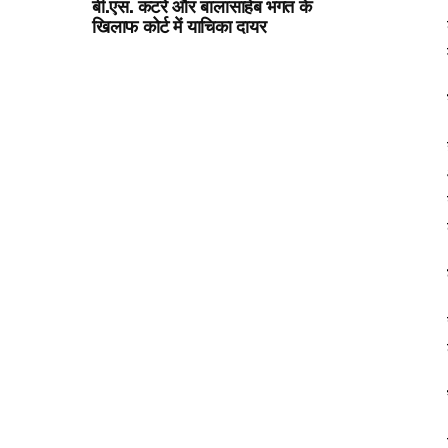
बी.एस. कटरे और बालासाहेब भगत के
खिलाफ कोर्ट में याचिका दायर