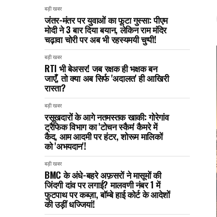
बड़ी खबर
जंतर-मंतर पर युवाओं का फूटा गुस्सा: पीएम
मोदी ने 3 बार दिया बयान, लेकिन राम मंदिर
चढ़ावा चोरी पर अब भी रहस्यमयी चुप्पी!
बड़ी खबर
RTI भी बेअसर! जब रक्षक ही भक्षक बन
जाएँ, तो क्या अब सिर्फ 'अदालत' ही आखिरी
रास्ता?
बड़ी खबर
रसूखदारों के आगे नतमस्तक खाकी: गोरेगांव
ट्रैफिक विभाग का 'टोचन स्कैम' कैमरे में
कैद, आम आदमी पर हंटर, शोरूम मालिकों
को 'अभयदान'!
बड़ी खबर
BMC के अंधे-बहरे अफ़सरों ने मासूमों की
जिंदगी दांव पर लगाई? मालवणी नंबर 1 में
फुटपाथ पर कब्ज़ा, बॉम्बे हाई कोर्ट के आदेशों
की उड़ीं धज्जियां!