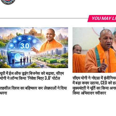
YOU MAY L
यूपी में ईज ऑफ डूइंग बिजनेस को बढ़ावा, सीएम
सीएम योगी ने नोएडा में इंजीनिय
योगी ने लॉन्च किया ‘निवेश मित्र 3.0’ पोर्टल
में बड़ा कदम उठाया, CEO को ह
जांच के आदेश
तहसील दिवस का बहिष्कार कर लेखपालों ने दिया
मुख्यमंत्री ने मूर्ति का किया अन
धरना
किया अभिवादन स्वीकार