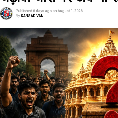
Published
6 days ago
on
August 1, 2026
By
SANSAD VANI