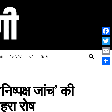
Face
Twitt
यो
टेक्नोलॉजी
धर्म
नौकरी
Email
Share
निष्पक्ष जांच’ की
 गहरा रोष