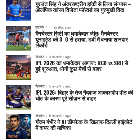
गुरजंत सिंह ने अंतरराष्ट्रीय हॉकी से लिया संन्यास –
ओलंपिक कांस्य विजेता फॉरवर्ड का गुरुमुखी विदा
फुटबॉल
4 months ago
मैनचेस्टर सिटी का धमाकेदार जीत: मैनचेस्टर
यूनाइटेड को 3–0 से हराया, डर्बी में बनाया शानदार
रिकॉर्ड
क्रिकेट
4 months ago
IPL 2026 का धमाकेदार आगाज: RCB vs SRH से
हुई शुरुआत, धोनी कुछ मैचों से बाहर
क्रिकेट
5 months ago
IPL 2026: बिहार के तेज गेंदबाज आकाशदीप पीठ की
चोट के कारण पूरे सीज़न से बाहर
क्रिकेट
5 months ago
गौतम गंभीर ने AI डीपफेक के खिलाफ दिल्ली हाईकोर्ट
में दायर की याचिका