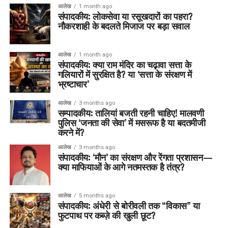
आलेख
1 month ago
संपादकीय: लोकसेवा या रसूखदारों का पहरा?
नौकरशाही के बदलते मिजाज पर बड़ा सवाल
आलेख
1 month ago
संपादकीय: क्या राम मंदिर का चढ़ावा सत्ता के
गलियारों में सुरक्षित है? या ‘सत्ता के संरक्षण में
भ्रष्टाचार’
आलेख
3 months ago
सम्पादकीय: तालियां बजती रहनी चाहिए! मालवणी
पुलिस ‘जनता की सेवा’ में मसरूफ है या बदतमीजी
करने में?
आलेख
3 months ago
संपादकीय: ‘मौन’ का संरक्षण और रेंगता प्रशासन—
क्या माफियाओं के आगे नतमस्तक है तंत्र?
आलेख
5 months ago
संपादकीय: अंधेरी से बोरीवली तक “विकास” या
फुटपाथ पर कब्ज़े की खुली छूट?