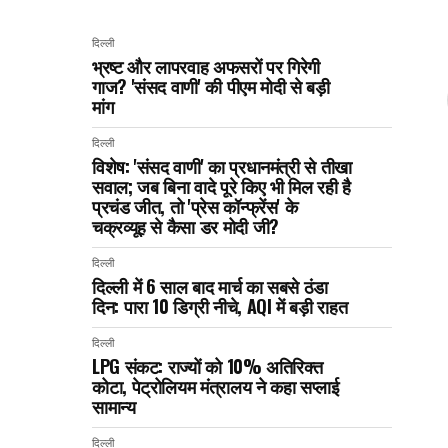
दिल्ली
भ्रष्ट और लापरवाह अफसरों पर गिरेगी
गाज? 'संसद वाणी' की पीएम मोदी से बड़ी
मांग
दिल्ली
विशेष: 'संसद वाणी' का प्रधानमंत्री से तीखा
सवाल; जब बिना वादे पूरे किए भी मिल रही है
प्रचंड जीत, तो 'प्रेस कॉन्फ्रेंस' के
चक्रव्यूह से कैसा डर मोदी जी?
दिल्ली
दिल्ली में 6 साल बाद मार्च का सबसे ठंडा
दिन: पारा 10 डिग्री नीचे, AQI में बड़ी राहत
दिल्ली
LPG संकट: राज्यों को 10% अतिरिक्त
कोटा, पेट्रोलियम मंत्रालय ने कहा सप्लाई
सामान्य
दिल्ली