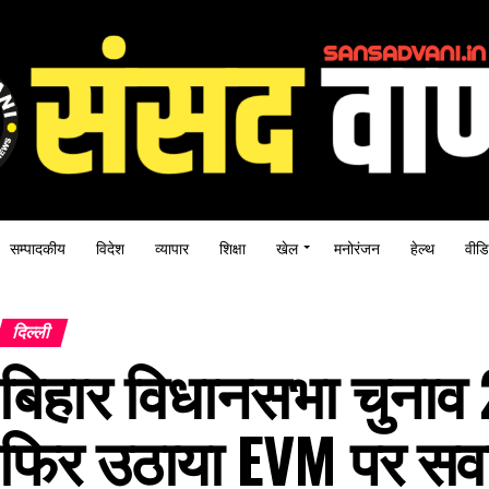
सम्पादकीय
विदेश
व्यापार
शिक्षा
खेल
मनोरंजन
हेल्थ
वीडि
दिल्ली
बिहार विधानसभा चुनाव 2
फिर उठाया EVM पर सवा