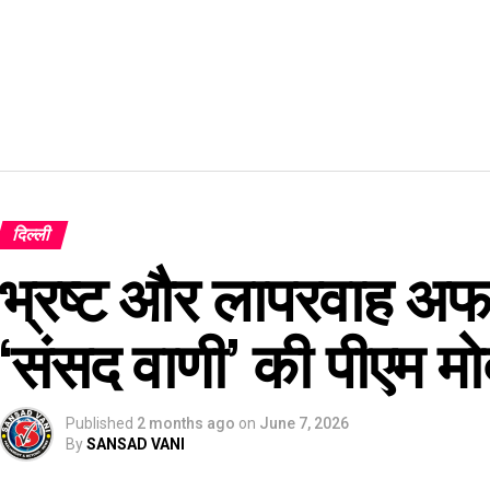
दिल्ली
भ्रष्ट और लापरवाह अफस
‘संसद वाणी’ की पीएम मोद
Published
2 months ago
on
June 7, 2026
By
SANSAD VANI