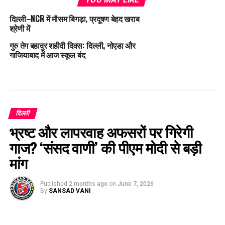
दिल्ली–NCR में मौसम बिगड़ा, प्रदूषण बेहद खराब
श्रेणी में
गुरु तेग बहादुर शहीदी दिवस: दिल्ली, नोएडा और
गाजियाबाद में आज स्कूल बंद
दिल्ली
भ्रष्ट और लापरवाह अफसरों पर गिरेगी
गाज? ‘संसद वाणी’ की पीएम मोदी से बड़ी
मांग
Published
2 months ago
on
June 7, 2026
By
SANSAD VANI