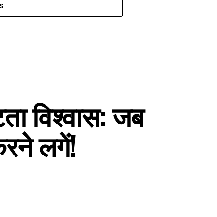
S
ता विश्वास: जब
रने लगें!