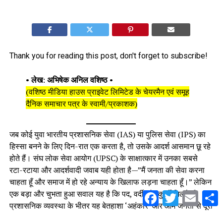
Thank you for reading this post, don't forget to subscribe!
•
लेख
:
अभिषेक अनिल वशिष्ठ
•
(वशिष्ठ मीडिया हाउस प्राइवेट लिमिटेड के चेयरमैन एवं समूह
दैनिक समाचार पत्र के स्वामी/प्रकाशक)
जब कोई युवा भारतीय प्रशासनिक सेवा (IAS) या पुलिस सेवा (IPS) का
हिस्सा बनने के लिए दिन-रात एक करता है, तो उसके आदर्श आसमान छू रहे
होते हैं। संघ लोक सेवा आयोग (UPSC) के साक्षात्कार में उनका सबसे
रटा-रटाया और आदर्शवादी जवाब यही होता है—”मैं जनता की सेवा करना
चाहता हूँ और समाज में हो रहे अन्याय के खिलाफ लड़ना चाहता हूँ।” लेकिन
एक बड़ा और चुभता हुआ सवाल यह है कि पद, वर्दी और कुर्सी मिलते ही
Facebook
Twitter
Email
S
प्रशासनिक व्यवस्था के भीतर यह बेतहाशा ‘अहंकार’ और आम जनता से दूरी
बनाने की प्रवृत्ति कहाँ से आ जाती है?