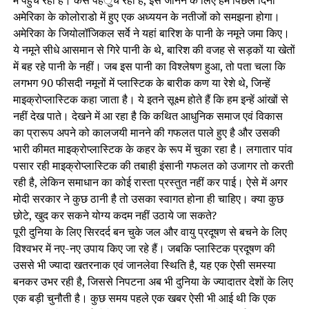
में पहुंच रहा है। कैसे पहंुच रहा है, इसे जानने के लिए हमें पिछले दिनों
अमेरिका के कोलोराडो में हुए एक अध्ययन के नतीजों को समझना होगा।
अमेरिका के जियोलॉजिकल सर्वे ने यहां बारिश के पानी के नमूने जमा किए।
ये नमूने सीधे आसमान से गिरे पानी के थे, बारिश की वजह से सड़कों या खेतों
में बह रहे पानी के नहीं। जब इस पानी का विश्लेषण हुआ, तो पता चला कि
लगभग 90 फीसदी नमूनों में प्लास्टिक के बारीक कण या रेशे थे, जिन्हें
माइक्रोप्लास्टिक कहा जाता है। ये इतने सूक्ष्म होते हैं कि हम इन्हें आंखों से
नहीं देख पाते। देखने में आ रहा है कि कथित आधुनिक समाज एवं विकास
का प्रारूप अपने को कालजयी मानने की गफलत पाले हुए है और उसकी
भारी कीमत माइक्रोप्लास्टिक के कहर के रूप में चुका रहा है। लगातार पांव
पसार रही माइक्रोप्लास्टिक की तबाही इंसानी गफलत को उजागर तो करती
रही है, लेकिन समाधान का कोई रास्ता प्रस्तुत नहीं कर पाई। ऐसे में अगर
मोदी सरकार ने कुछ ठानी है तो उसका स्वागत होना ही चाहिए। क्या कुछ
छोटे, खुद कर सकने योग्य कदम नहीं उठाये जा सकते?
पूरी दुनिया के लिए सिरदर्द बन चुके जल और वायु प्रदूषण से बचने के लिए
विश्वभर में नए-नए उपाय किए जा रहे हैं। जबकि प्लास्टिक प्रदूषण की
उससे भी ज्यादा खतरनाक एवं जानलेवा स्थिति है, यह एक ऐसी समस्या
बनकर उभर रही है, जिससे निपटना अब भी दुनिया के ज्यादातर देशों के लिए
एक बड़ी चुनौती है। कुछ समय पहले एक खबर ऐसी भी आई थी कि एक