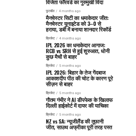
विजेता फॉरवर्ड का गुरुमुखी विदा
फुटबॉल
4 months ago
मैनचेस्टर सिटी का धमाकेदार जीत:
मैनचेस्टर यूनाइटेड को 3–0 से
हराया, डर्बी में बनाया शानदार रिकॉर्ड
क्रिकेट
4 months ago
IPL 2026 का धमाकेदार आगाज:
RCB vs SRH से हुई शुरुआत, धोनी
कुछ मैचों से बाहर
क्रिकेट
5 months ago
IPL 2026: बिहार के तेज गेंदबाज
आकाशदीप पीठ की चोट के कारण पूरे
सीज़न से बाहर
क्रिकेट
5 months ago
गौतम गंभीर ने AI डीपफेक के खिलाफ
दिल्ली हाईकोर्ट में दायर की याचिका
क्रिकेट
5 months ago
NZ vs SA: न्यूजीलैंड की तूफानी
जीत, साउथ अफ्रीका पूरी तरह पस्त