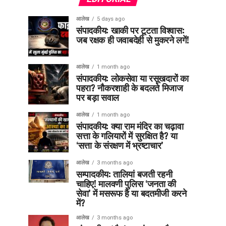
आलेख
5 days ago
संपादकीय: खाकी पर टूटता विश्वास:
जब रक्षक ही जवाबदेही से मुकरने लगें!
आलेख
1 month ago
संपादकीय: लोकसेवा या रसूखदारों का
पहरा? नौकरशाही के बदलते मिजाज
पर बड़ा सवाल
आलेख
1 month ago
संपादकीय: क्या राम मंदिर का चढ़ावा
सत्ता के गलियारों में सुरक्षित है? या
‘सत्ता के संरक्षण में भ्रष्टाचार’
आलेख
3 months ago
सम्पादकीय: तालियां बजती रहनी
चाहिए! मालवणी पुलिस ‘जनता की
सेवा’ में मसरूफ है या बदतमीजी करने
में?
आलेख
3 months ago