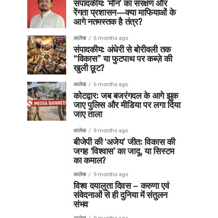
संपादकीय: ‘मौन’ का संरक्षण और
रेंगता प्रशासन—क्या माफियाओं के
आगे नतमस्तक है तंत्र?
आलेख
5 months ago
संपादकीय: अंधेरी से बोरीवली तक
“विकास” या फुटपाथ पर कब्ज़े की
खुली छूट?
आलेख
6 months ago
कोटद्वार: जब बजरंगदल के आगे झुक
जाए पुलिस और मीडिया पर लगा दिया
जाए ताला
आलेख
9 months ago
बीजेपी की ‘अजेय’ जीत: विकास की
जगह ‘विश्वास’ का जादू, या सिस्टम
का कमाल?
आलेख
9 months ago
विश्व दयालुता दिवस – करुणा एवं
संवेदनाओं से ही दुनिया में संतुलन
संभव