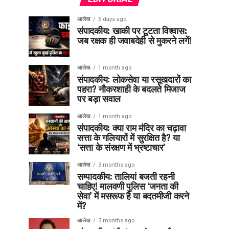
आलेख
6 days ago
संपादकीय: खाकी पर टूटता विश्वास:
जब रक्षक ही जवाबदेही से मुकरने लगें!
आलेख
1 month ago
संपादकीय: लोकसेवा या रसूखदारों का
पहरा? नौकरशाही के बदलते मिजाज
पर बड़ा सवाल
आलेख
1 month ago
संपादकीय: क्या राम मंदिर का चढ़ावा
सत्ता के गलियारों में सुरक्षित है? या
‘सत्ता के संरक्षण में भ्रष्टाचार’
आलेख
3 months ago
सम्पादकीय: तालियां बजती रहनी
चाहिए! मालवणी पुलिस ‘जनता की
सेवा’ में मसरूफ है या बदतमीजी करने
में?
आलेख
3 months ago