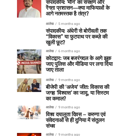
संपादकीय: ‘मौन’ का संरक्षण और
रेंगता प्रशासन—क्या माफियाओं के
आगे नतमस्तक है तंत्र?
आलेख
5 months ago
संपादकीय: अंधेरी से बोरीवली तक
“विकास” या फुटपाथ पर कब्ज़े की
खुली छूट?
आलेख
6 months ago
कोटद्वार: जब बजरंगदल के आगे झुक
जाए पुलिस और मीडिया पर लगा दिया
जाए ताला
आलेख
9 months ago
बीजेपी की ‘अजेय’ जीत: विकास की
जगह ‘विश्वास’ का जादू, या सिस्टम
का कमाल?
आलेख
9 months ago
विश्व दयालुता दिवस – करुणा एवं
संवेदनाओं से ही दुनिया में संतुलन
संभव
आलेख
9 months ago