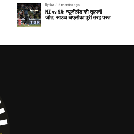
क्रिकेट
5 months ago
NZ vs SA: न्यूजीलैंड की तूफानी
जीत, साउथ अफ्रीका पूरी तरह पस्त