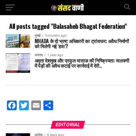
All posts tagged "Balasaheb Bhagat Federation"
मुम्बई
9 months ago
MHADA के दो भ्रष्ट अधिकारी का ट्रांसफर: अवैध निर्माणों
को मिलेगी नई ‘हवा’?
अपराध
1 year ago
अमृता देशमुख और प्रफुल मासाळ की निष्क्रियता: मालवणी
में पेड़ों की अवैध कटाई पर कार्रवाई में देरी..
Facebook
Twitter
Email
Share
EDITORIAL
आलेख
6 days ago