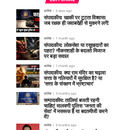
आलेख
6 days ago
संपादकीय: खाकी पर टूटता विश्वास:
जब रक्षक ही जवाबदेही से मुकरने लगें!
आलेख
1 month ago
संपादकीय: लोकसेवा या रसूखदारों का
पहरा? नौकरशाही के बदलते मिजाज
पर बड़ा सवाल
आलेख
1 month ago
संपादकीय: क्या राम मंदिर का चढ़ावा
सत्ता के गलियारों में सुरक्षित है? या
‘सत्ता के संरक्षण में भ्रष्टाचार’
आलेख
3 months ago
सम्पादकीय: तालियां बजती रहनी
चाहिए! मालवणी पुलिस ‘जनता की
सेवा’ में मसरूफ है या बदतमीजी करने
में?
आलेख
3 months ago