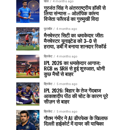
खेल
4 months ago
गुरजंत सिंह ने अंतरराष्ट्रीय हॉकी से
लिया संन्यास – ओलंपिक कांस्य
विजेता फॉरवर्ड का गुरुमुखी विदा
फुटबॉल
4 months ago
मैनचेस्टर सिटी का धमाकेदार जीत:
मैनचेस्टर यूनाइटेड को 3–0 से
हराया, डर्बी में बनाया शानदार रिकॉर्ड
क्रिकेट
4 months ago
IPL 2026 का धमाकेदार आगाज:
RCB vs SRH से हुई शुरुआत, धोनी
कुछ मैचों से बाहर
क्रिकेट
5 months ago
IPL 2026: बिहार के तेज गेंदबाज
आकाशदीप पीठ की चोट के कारण पूरे
सीज़न से बाहर
क्रिकेट
5 months ago
गौतम गंभीर ने AI डीपफेक के खिलाफ
दिल्ली हाईकोर्ट में दायर की याचिका