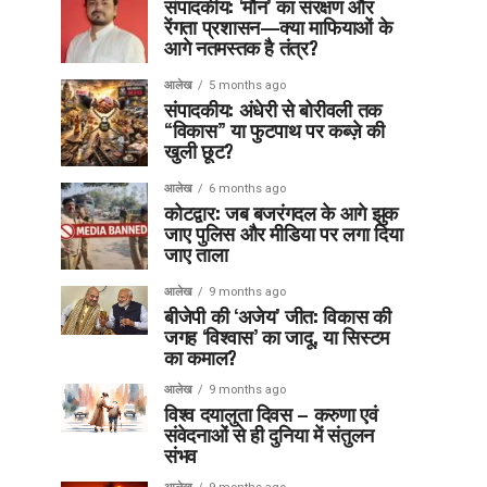
संपादकीय: ‘मौन’ का संरक्षण और
रेंगता प्रशासन—क्या माफियाओं के
आगे नतमस्तक है तंत्र?
आलेख
5 months ago
संपादकीय: अंधेरी से बोरीवली तक
“विकास” या फुटपाथ पर कब्ज़े की
खुली छूट?
आलेख
6 months ago
कोटद्वार: जब बजरंगदल के आगे झुक
जाए पुलिस और मीडिया पर लगा दिया
जाए ताला
आलेख
9 months ago
बीजेपी की ‘अजेय’ जीत: विकास की
जगह ‘विश्वास’ का जादू, या सिस्टम
का कमाल?
आलेख
9 months ago
विश्व दयालुता दिवस – करुणा एवं
संवेदनाओं से ही दुनिया में संतुलन
संभव