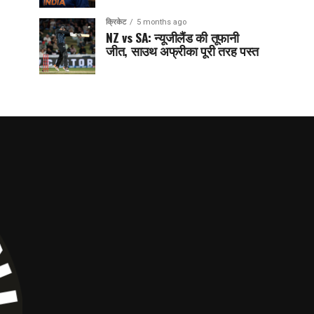
क्रिकेट
5 months ago
NZ vs SA: न्यूजीलैंड की तूफानी
जीत, साउथ अफ्रीका पूरी तरह पस्त