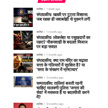
आलेख
1 week ago
संपादकीय: खाकी पर टूटता विश्वास:
जब रक्षक ही जवाबदेही से मुकरने लगें!
आलेख
1 month ago
संपादकीय: लोकसेवा या रसूखदारों का
पहरा? नौकरशाही के बदलते मिजाज
पर बड़ा सवाल
आलेख
1 month ago
संपादकीय: क्या राम मंदिर का चढ़ावा
सत्ता के गलियारों में सुरक्षित है? या
‘सत्ता के संरक्षण में भ्रष्टाचार’
आलेख
3 months ago
सम्पादकीय: तालियां बजती रहनी
चाहिए! मालवणी पुलिस ‘जनता की
सेवा’ में मसरूफ है या बदतमीजी करने
में?
आलेख
3 months ago