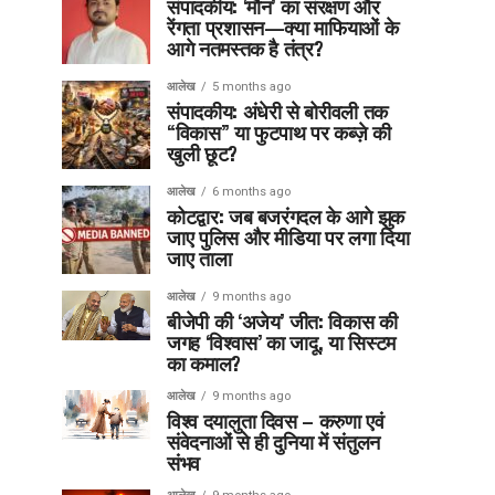
संपादकीय: ‘मौन’ का संरक्षण और
रेंगता प्रशासन—क्या माफियाओं के
आगे नतमस्तक है तंत्र?
आलेख
5 months ago
संपादकीय: अंधेरी से बोरीवली तक
“विकास” या फुटपाथ पर कब्ज़े की
खुली छूट?
आलेख
6 months ago
कोटद्वार: जब बजरंगदल के आगे झुक
जाए पुलिस और मीडिया पर लगा दिया
जाए ताला
आलेख
9 months ago
बीजेपी की ‘अजेय’ जीत: विकास की
जगह ‘विश्वास’ का जादू, या सिस्टम
का कमाल?
आलेख
9 months ago
विश्व दयालुता दिवस – करुणा एवं
संवेदनाओं से ही दुनिया में संतुलन
संभव