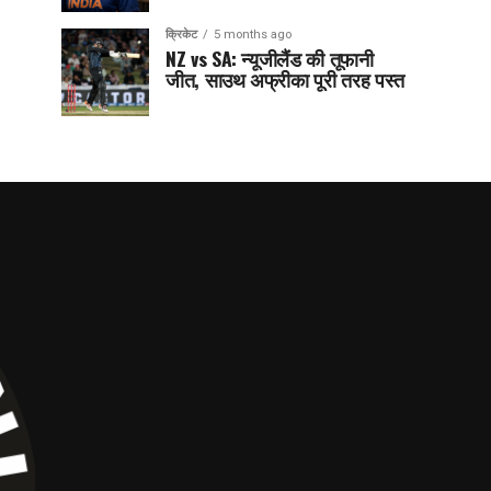
क्रिकेट
5 months ago
NZ vs SA: न्यूजीलैंड की तूफानी
जीत, साउथ अफ्रीका पूरी तरह पस्त