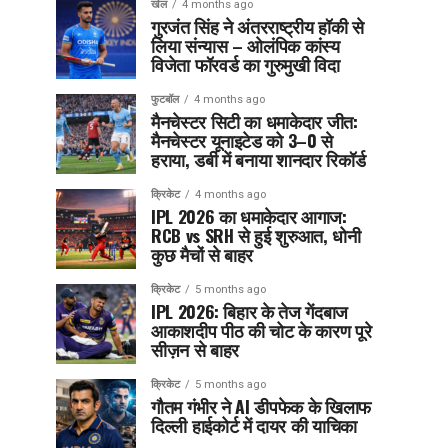
खेल
4 months ago
गुरजंत सिंह ने अंतरराष्ट्रीय हॉकी से
लिया संन्यास – ओलंपिक कांस्य
विजेता फॉरवर्ड का गुरुमुखी विदा
फुटबॉल
4 months ago
मैनचेस्टर सिटी का धमाकेदार जीत:
मैनचेस्टर यूनाइटेड को 3–0 से
हराया, डर्बी में बनाया शानदार रिकॉर्ड
क्रिकेट
4 months ago
IPL 2026 का धमाकेदार आगाज:
RCB vs SRH से हुई शुरुआत, धोनी
कुछ मैचों से बाहर
क्रिकेट
5 months ago
IPL 2026: बिहार के तेज गेंदबाज
आकाशदीप पीठ की चोट के कारण पूरे
सीज़न से बाहर
क्रिकेट
5 months ago
गौतम गंभीर ने AI डीपफेक के खिलाफ
दिल्ली हाईकोर्ट में दायर की याचिका