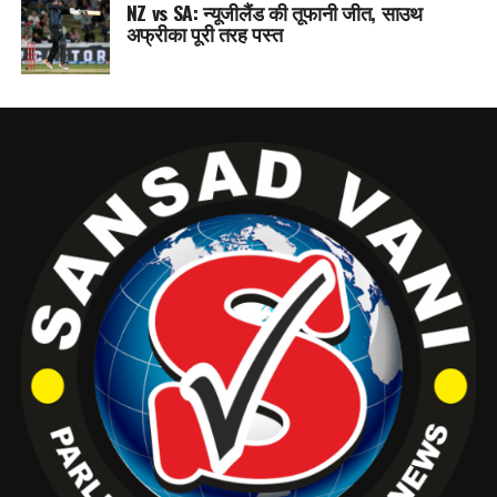
NZ vs SA: न्यूजीलैंड की तूफानी जीत, साउथ
अफ्रीका पूरी तरह पस्त