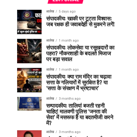
आलेख
5 days ago
संपादकीय: खाकी पर टूटता विश्वास:
जब रक्षक ही जवाबदेही से मुकरने लगें!
आलेख
1 month ago
संपादकीय: लोकसेवा या रसूखदारों का
पहरा? नौकरशाही के बदलते मिजाज
पर बड़ा सवाल
आलेख
1 month ago
संपादकीय: क्या राम मंदिर का चढ़ावा
सत्ता के गलियारों में सुरक्षित है? या
‘सत्ता के संरक्षण में भ्रष्टाचार’
आलेख
3 months ago
सम्पादकीय: तालियां बजती रहनी
चाहिए! मालवणी पुलिस ‘जनता की
सेवा’ में मसरूफ है या बदतमीजी करने
में?
आलेख
3 months ago