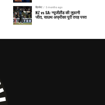
क्रिकेट
5 months ago
NZ vs SA: न्यूजीलैंड की तूफानी
जीत, साउथ अफ्रीका पूरी तरह पस्त