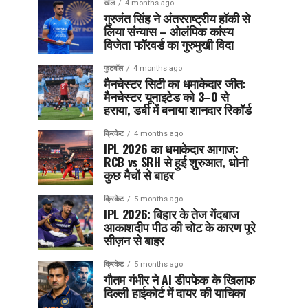
खेल
4 months ago
गुरजंत सिंह ने अंतरराष्ट्रीय हॉकी से
लिया संन्यास – ओलंपिक कांस्य
विजेता फॉरवर्ड का गुरुमुखी विदा
फुटबॉल
4 months ago
मैनचेस्टर सिटी का धमाकेदार जीत:
मैनचेस्टर यूनाइटेड को 3–0 से
हराया, डर्बी में बनाया शानदार रिकॉर्ड
क्रिकेट
4 months ago
IPL 2026 का धमाकेदार आगाज:
RCB vs SRH से हुई शुरुआत, धोनी
कुछ मैचों से बाहर
क्रिकेट
5 months ago
IPL 2026: बिहार के तेज गेंदबाज
आकाशदीप पीठ की चोट के कारण पूरे
सीज़न से बाहर
क्रिकेट
5 months ago
गौतम गंभीर ने AI डीपफेक के खिलाफ
दिल्ली हाईकोर्ट में दायर की याचिका