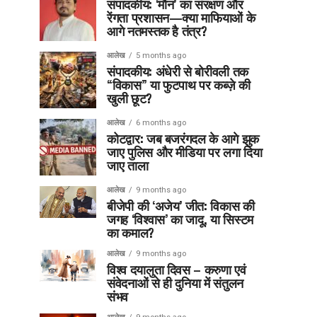
संपादकीय: ‘मौन’ का संरक्षण और
रेंगता प्रशासन—क्या माफियाओं के
आगे नतमस्तक है तंत्र?
आलेख
5 months ago
संपादकीय: अंधेरी से बोरीवली तक
“विकास” या फुटपाथ पर कब्ज़े की
खुली छूट?
आलेख
6 months ago
कोटद्वार: जब बजरंगदल के आगे झुक
जाए पुलिस और मीडिया पर लगा दिया
जाए ताला
आलेख
9 months ago
बीजेपी की ‘अजेय’ जीत: विकास की
जगह ‘विश्वास’ का जादू, या सिस्टम
का कमाल?
आलेख
9 months ago
विश्व दयालुता दिवस – करुणा एवं
संवेदनाओं से ही दुनिया में संतुलन
संभव