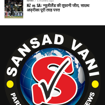
क्रिकेट
5 months ago
NZ vs SA: न्यूजीलैंड की तूफानी जीत, साउथ
अफ्रीका पूरी तरह पस्त