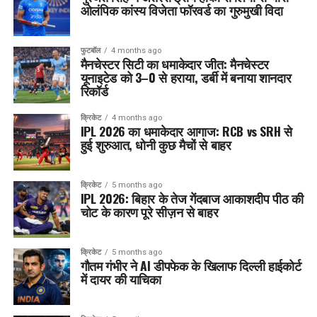
ओलंपिक कांस्य विजेता फॉरवर्ड का गुरुमुखी विदा
फुटबॉल
4 months ago
मैनचेस्टर सिटी का धमाकेदार जीत: मैनचेस्टर
यूनाइटेड को 3–0 से हराया, डर्बी में बनाया शानदार
रिकॉर्ड
क्रिकेट
4 months ago
IPL 2026 का धमाकेदार आगाज: RCB vs SRH से
हुई शुरुआत, धोनी कुछ मैचों से बाहर
क्रिकेट
5 months ago
IPL 2026: बिहार के तेज गेंदबाज आकाशदीप पीठ की
चोट के कारण पूरे सीज़न से बाहर
क्रिकेट
5 months ago
गौतम गंभीर ने AI डीपफेक के खिलाफ दिल्ली हाईकोर्ट
में दायर की याचिका