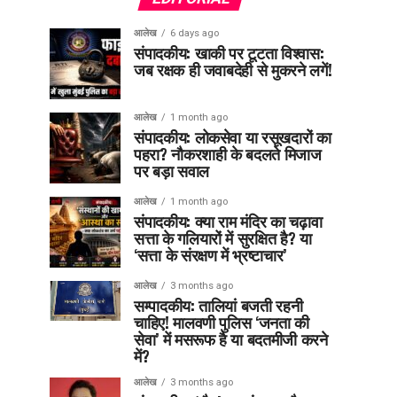
आलेख
6 days ago
संपादकीय: खाकी पर टूटता विश्वास:
जब रक्षक ही जवाबदेही से मुकरने लगें!
आलेख
1 month ago
संपादकीय: लोकसेवा या रसूखदारों का
पहरा? नौकरशाही के बदलते मिजाज
पर बड़ा सवाल
आलेख
1 month ago
संपादकीय: क्या राम मंदिर का चढ़ावा
सत्ता के गलियारों में सुरक्षित है? या
‘सत्ता के संरक्षण में भ्रष्टाचार’
आलेख
3 months ago
सम्पादकीय: तालियां बजती रहनी
चाहिए! मालवणी पुलिस ‘जनता की
सेवा’ में मसरूफ है या बदतमीजी करने
में?
आलेख
3 months ago