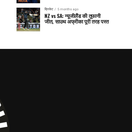
क्रिकेट
5 months ago
NZ vs SA: न्यूजीलैंड की तूफानी
जीत, साउथ अफ्रीका पूरी तरह पस्त