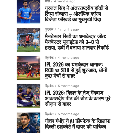
खेल
4 months ago
गुरजंत सिंह ने अंतरराष्ट्रीय हॉकी से
लिया संन्यास – ओलंपिक कांस्य
विजेता फॉरवर्ड का गुरुमुखी विदा
फुटबॉल
4 months ago
मैनचेस्टर सिटी का धमाकेदार जीत:
मैनचेस्टर यूनाइटेड को 3–0 से
हराया, डर्बी में बनाया शानदार रिकॉर्ड
क्रिकेट
4 months ago
IPL 2026 का धमाकेदार आगाज:
RCB vs SRH से हुई शुरुआत, धोनी
कुछ मैचों से बाहर
क्रिकेट
5 months ago
IPL 2026: बिहार के तेज गेंदबाज
आकाशदीप पीठ की चोट के कारण पूरे
सीज़न से बाहर
क्रिकेट
5 months ago
गौतम गंभीर ने AI डीपफेक के खिलाफ
दिल्ली हाईकोर्ट में दायर की याचिका