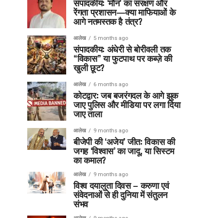
संपादकीय: ‘मौन’ का संरक्षण और
रेंगता प्रशासन—क्या माफियाओं के
आगे नतमस्तक है तंत्र?
आलेख
5 months ago
संपादकीय: अंधेरी से बोरीवली तक
“विकास” या फुटपाथ पर कब्ज़े की
खुली छूट?
आलेख
6 months ago
कोटद्वार: जब बजरंगदल के आगे झुक
जाए पुलिस और मीडिया पर लगा दिया
जाए ताला
आलेख
9 months ago
बीजेपी की ‘अजेय’ जीत: विकास की
जगह ‘विश्वास’ का जादू, या सिस्टम
का कमाल?
आलेख
9 months ago
विश्व दयालुता दिवस – करुणा एवं
संवेदनाओं से ही दुनिया में संतुलन
संभव