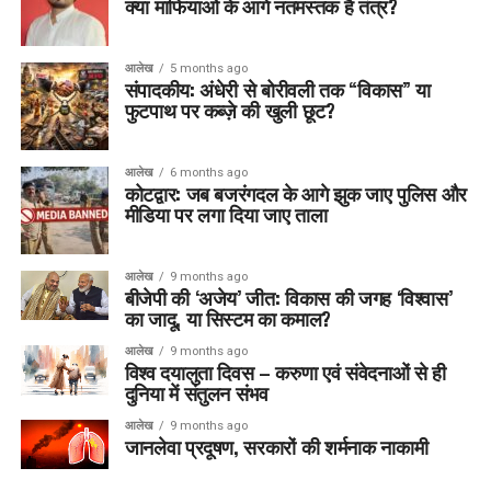
क्या माफियाओं के आगे नतमस्तक है तंत्र?
आलेख
5 months ago
संपादकीय: अंधेरी से बोरीवली तक “विकास” या
फुटपाथ पर कब्ज़े की खुली छूट?
आलेख
6 months ago
कोटद्वार: जब बजरंगदल के आगे झुक जाए पुलिस और
मीडिया पर लगा दिया जाए ताला
आलेख
9 months ago
बीजेपी की ‘अजेय’ जीत: विकास की जगह ‘विश्वास’
का जादू, या सिस्टम का कमाल?
आलेख
9 months ago
विश्व दयालुता दिवस – करुणा एवं संवेदनाओं से ही
दुनिया में संतुलन संभव
आलेख
9 months ago
जानलेवा प्रदूषण, सरकारों की शर्मनाक नाकामी