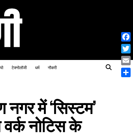
Face
Twitt
यो
टेक्नोलॉजी
धर्म
नौकरी
Email
Share
ण नगर में ‘सिस्टम’
ॉप वर्क नोटिस के