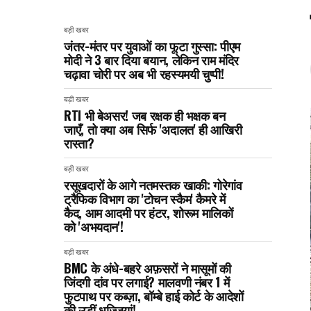
बड़ी खबर
जंतर-मंतर पर युवाओं का फूटा गुस्सा: पीएम
मोदी ने 3 बार दिया बयान, लेकिन राम मंदिर
चढ़ावा चोरी पर अब भी रहस्यमयी चुप्पी!
बड़ी खबर
RTI भी बेअसर! जब रक्षक ही भक्षक बन
जाएँ, तो क्या अब सिर्फ 'अदालत' ही आखिरी
रास्ता?
बड़ी खबर
रसूखदारों के आगे नतमस्तक खाकी: गोरेगांव
ट्रैफिक विभाग का 'टोचन स्कैम' कैमरे में
कैद, आम आदमी पर हंटर, शोरूम मालिकों
को 'अभयदान'!
बड़ी खबर
BMC के अंधे-बहरे अफ़सरों ने मासूमों की
जिंदगी दांव पर लगाई? मालवणी नंबर 1 में
फुटपाथ पर कब्ज़ा, बॉम्बे हाई कोर्ट के आदेशों
की उड़ीं धज्जियां!