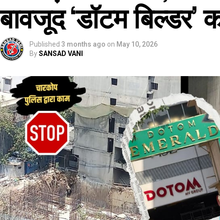
बावजूद ‘डॉटम बिल्डर’ 
Published
3 months ago
on
May 10, 2026
By
SANSAD VANI