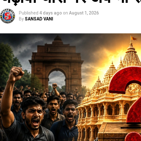
Published
4 days ago
on
August 1, 2026
By
SANSAD VANI