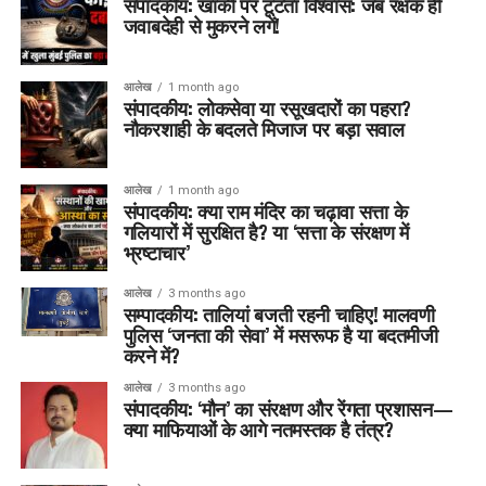
संपादकीय: खाकी पर टूटता विश्वास: जब रक्षक ही
जवाबदेही से मुकरने लगें!
आलेख
1 month ago
संपादकीय: लोकसेवा या रसूखदारों का पहरा?
नौकरशाही के बदलते मिजाज पर बड़ा सवाल
आलेख
1 month ago
संपादकीय: क्या राम मंदिर का चढ़ावा सत्ता के
गलियारों में सुरक्षित है? या ‘सत्ता के संरक्षण में
भ्रष्टाचार’
आलेख
3 months ago
सम्पादकीय: तालियां बजती रहनी चाहिए! मालवणी
पुलिस ‘जनता की सेवा’ में मसरूफ है या बदतमीजी
करने में?
आलेख
3 months ago
संपादकीय: ‘मौन’ का संरक्षण और रेंगता प्रशासन—
क्या माफियाओं के आगे नतमस्तक है तंत्र?