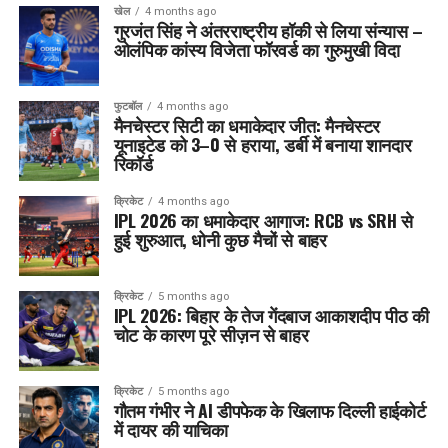
खेल
4 months ago
गुरजंत सिंह ने अंतरराष्ट्रीय हॉकी से लिया संन्यास –
ओलंपिक कांस्य विजेता फॉरवर्ड का गुरुमुखी विदा
फुटबॉल
4 months ago
मैनचेस्टर सिटी का धमाकेदार जीत: मैनचेस्टर
यूनाइटेड को 3–0 से हराया, डर्बी में बनाया शानदार
रिकॉर्ड
क्रिकेट
4 months ago
IPL 2026 का धमाकेदार आगाज: RCB vs SRH से
हुई शुरुआत, धोनी कुछ मैचों से बाहर
क्रिकेट
5 months ago
IPL 2026: बिहार के तेज गेंदबाज आकाशदीप पीठ की
चोट के कारण पूरे सीज़न से बाहर
क्रिकेट
5 months ago
गौतम गंभीर ने AI डीपफेक के खिलाफ दिल्ली हाईकोर्ट
में दायर की याचिका