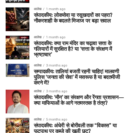
आलेख
1 month ago
संपादकीय: लोकसेवा या रसूखदारों का पहरा?
नौकरशाही के बदलते मिजाज पर बड़ा सवाल
आलेख
1 month ago
संपादकीय: क्या राम मंदिर का चढ़ावा सत्ता के
गलियारों में सुरक्षित है? या ‘सत्ता के संरक्षण में
भ्रष्टाचार’
आलेख
3 months ago
सम्पादकीय: तालियां बजती रहनी चाहिए! मालवणी
पुलिस ‘जनता की सेवा’ में मसरूफ है या बदतमीजी
करने में?
आलेख
3 months ago
संपादकीय: ‘मौन’ का संरक्षण और रेंगता प्रशासन—
क्या माफियाओं के आगे नतमस्तक है तंत्र?
आलेख
5 months ago
संपादकीय: अंधेरी से बोरीवली तक “विकास” या
फुटपाथ पर कब्ज़े की खुली छूट?