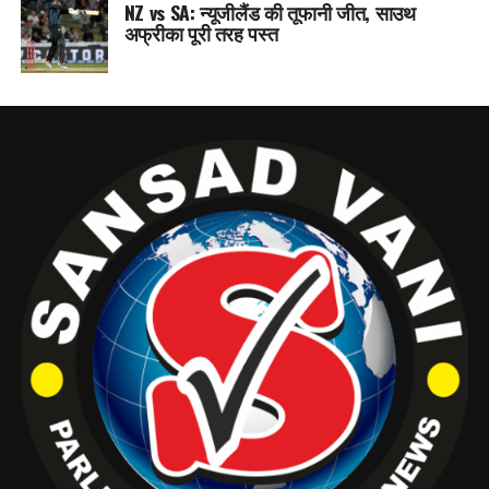
NZ vs SA: न्यूजीलैंड की तूफानी जीत, साउथ
अफ्रीका पूरी तरह पस्त