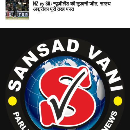
NZ vs SA: न्यूजीलैंड की तूफानी जीत, साउथ
अफ्रीका पूरी तरह पस्त