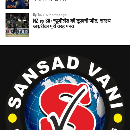
क्रिकेट
5 months ago
NZ vs SA: न्यूजीलैंड की तूफानी जीत, साउथ
अफ्रीका पूरी तरह पस्त