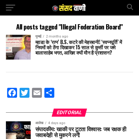
All posts tagged "Illegal Federation Board"
मुम्बई
2 months ago
म्हाडा के ‘रत्न’ B.S. कटरे की मेहरबानी! ‘स्वप्नपूर्ति’ में
नियमों को ठेंगा दिखाकर 15 साल से कुर्सी पर जमे
बालासाहेब भगत, आखिर क्यों मौन है प्रशासन?
Facebook
Twitter
Email
Share
EDITORIAL
आलेख
4 days ago
संपादकीय: खाकी पर टूटता विश्वास: जब रक्षक ही
जवाबदेही से मुकरने लगें!