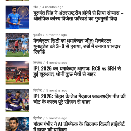
खेल
4 months ago
गुरजंत सिंह ने अंतरराष्ट्रीय हॉकी से लिया संन्यास –
ओलंपिक कांस्य विजेता फॉरवर्ड का गुरुमुखी विदा
फुटबॉल
4 months ago
मैनचेस्टर सिटी का धमाकेदार जीत: मैनचेस्टर
यूनाइटेड को 3–0 से हराया, डर्बी में बनाया शानदार
रिकॉर्ड
क्रिकेट
4 months ago
IPL 2026 का धमाकेदार आगाज: RCB vs SRH से
हुई शुरुआत, धोनी कुछ मैचों से बाहर
क्रिकेट
5 months ago
IPL 2026: बिहार के तेज गेंदबाज आकाशदीप पीठ की
चोट के कारण पूरे सीज़न से बाहर
क्रिकेट
5 months ago
गौतम गंभीर ने AI डीपफेक के खिलाफ दिल्ली हाईकोर्ट
में दायर की याचिका