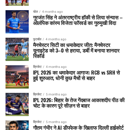
खेल
4 months ago
गुरजंत सिंह ने अंतरराष्ट्रीय हॉकी से लिया संन्यास –
ओलंपिक कांस्य विजेता फॉरवर्ड का गुरुमुखी विदा
फुटबॉल
4 months ago
मैनचेस्टर सिटी का धमाकेदार जीत: मैनचेस्टर
यूनाइटेड को 3–0 से हराया, डर्बी में बनाया शानदार
रिकॉर्ड
क्रिकेट
4 months ago
IPL 2026 का धमाकेदार आगाज: RCB vs SRH से
हुई शुरुआत, धोनी कुछ मैचों से बाहर
क्रिकेट
5 months ago
IPL 2026: बिहार के तेज गेंदबाज आकाशदीप पीठ की
चोट के कारण पूरे सीज़न से बाहर
क्रिकेट
5 months ago
गौतम गंभीर ने AI डीपफेक के खिलाफ दिल्ली हाईकोर्ट