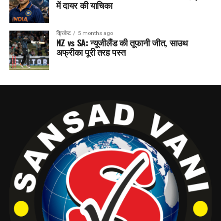
में दायर की याचिका
क्रिकेट
5 months ago
NZ vs SA: न्यूजीलैंड की तूफानी जीत, साउथ
अफ्रीका पूरी तरह पस्त