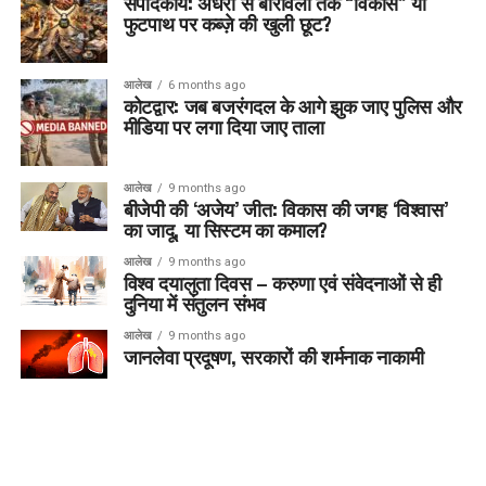
संपादकीय: अंधेरी से बोरीवली तक “विकास” या
फुटपाथ पर कब्ज़े की खुली छूट?
आलेख
6 months ago
कोटद्वार: जब बजरंगदल के आगे झुक जाए पुलिस और
मीडिया पर लगा दिया जाए ताला
आलेख
9 months ago
बीजेपी की ‘अजेय’ जीत: विकास की जगह ‘विश्वास’
का जादू, या सिस्टम का कमाल?
आलेख
9 months ago
विश्व दयालुता दिवस – करुणा एवं संवेदनाओं से ही
दुनिया में संतुलन संभव
आलेख
9 months ago
जानलेवा प्रदूषण, सरकारों की शर्मनाक नाकामी