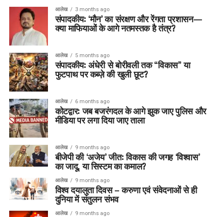
आलेख
3 months ago
संपादकीय: ‘मौन’ का संरक्षण और रेंगता प्रशासन—
क्या माफियाओं के आगे नतमस्तक है तंत्र?
आलेख
5 months ago
संपादकीय: अंधेरी से बोरीवली तक “विकास” या
फुटपाथ पर कब्ज़े की खुली छूट?
आलेख
6 months ago
कोटद्वार: जब बजरंगदल के आगे झुक जाए पुलिस और
मीडिया पर लगा दिया जाए ताला
आलेख
9 months ago
बीजेपी की ‘अजेय’ जीत: विकास की जगह ‘विश्वास’
का जादू, या सिस्टम का कमाल?
आलेख
9 months ago
विश्व दयालुता दिवस – करुणा एवं संवेदनाओं से ही
दुनिया में संतुलन संभव
आलेख
9 months ago