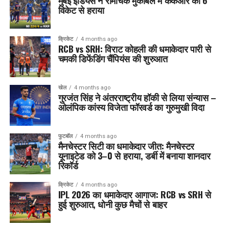
मुंबई इंडियंस ने रोमांचक मुकाबले में केकेआर को 6
विकेट से हराया
क्रिकेट
4 months ago
RCB vs SRH: विराट कोहली की धमाकेदार पारी से
चमकी डिफेंडिंग चैंपियंस की शुरुआत
खेल
4 months ago
गुरजंत सिंह ने अंतरराष्ट्रीय हॉकी से लिया संन्यास –
ओलंपिक कांस्य विजेता फॉरवर्ड का गुरुमुखी विदा
फुटबॉल
4 months ago
मैनचेस्टर सिटी का धमाकेदार जीत: मैनचेस्टर
यूनाइटेड को 3–0 से हराया, डर्बी में बनाया शानदार
रिकॉर्ड
क्रिकेट
4 months ago
IPL 2026 का धमाकेदार आगाज: RCB vs SRH से
हुई शुरुआत, धोनी कुछ मैचों से बाहर