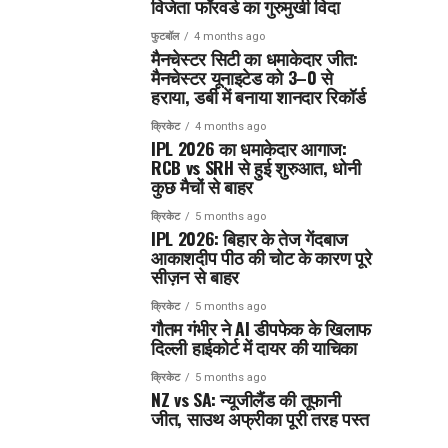
विजेता फॉरवर्ड का गुरुमुखी विदा
फुटबॉल
4 months ago
मैनचेस्टर सिटी का धमाकेदार जीत:
मैनचेस्टर यूनाइटेड को 3–0 से
हराया, डर्बी में बनाया शानदार रिकॉर्ड
क्रिकेट
4 months ago
IPL 2026 का धमाकेदार आगाज:
RCB vs SRH से हुई शुरुआत, धोनी
कुछ मैचों से बाहर
क्रिकेट
5 months ago
IPL 2026: बिहार के तेज गेंदबाज
आकाशदीप पीठ की चोट के कारण पूरे
सीज़न से बाहर
क्रिकेट
5 months ago
गौतम गंभीर ने AI डीपफेक के खिलाफ
दिल्ली हाईकोर्ट में दायर की याचिका
क्रिकेट
5 months ago
NZ vs SA: न्यूजीलैंड की तूफानी
जीत, साउथ अफ्रीका पूरी तरह पस्त