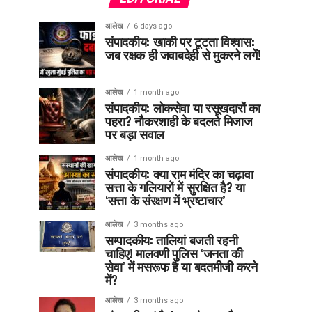
आलेख
6 days ago
संपादकीय: खाकी पर टूटता विश्वास:
जब रक्षक ही जवाबदेही से मुकरने लगें!
आलेख
1 month ago
संपादकीय: लोकसेवा या रसूखदारों का
पहरा? नौकरशाही के बदलते मिजाज
पर बड़ा सवाल
आलेख
1 month ago
संपादकीय: क्या राम मंदिर का चढ़ावा
सत्ता के गलियारों में सुरक्षित है? या
‘सत्ता के संरक्षण में भ्रष्टाचार’
आलेख
3 months ago
सम्पादकीय: तालियां बजती रहनी
चाहिए! मालवणी पुलिस ‘जनता की
सेवा’ में मसरूफ है या बदतमीजी करने
में?
आलेख
3 months ago