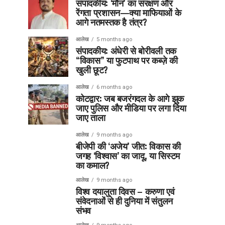
संपादकीय: ‘मौन’ का संरक्षण और
रेंगता प्रशासन—क्या माफियाओं के
आगे नतमस्तक है तंत्र?
आलेख
5 months ago
संपादकीय: अंधेरी से बोरीवली तक
“विकास” या फुटपाथ पर कब्ज़े की
खुली छूट?
आलेख
6 months ago
कोटद्वार: जब बजरंगदल के आगे झुक
जाए पुलिस और मीडिया पर लगा दिया
जाए ताला
आलेख
9 months ago
बीजेपी की ‘अजेय’ जीत: विकास की
जगह ‘विश्वास’ का जादू, या सिस्टम
का कमाल?
आलेख
9 months ago
विश्व दयालुता दिवस – करुणा एवं
संवेदनाओं से ही दुनिया में संतुलन
संभव