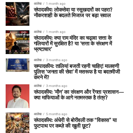
आलेख
1 month ago
संपादकीय: लोकसेवा या रसूखदारों का पहरा?
नौकरशाही के बदलते मिजाज पर बड़ा सवाल
आलेख
1 month ago
संपादकीय: क्या राम मंदिर का चढ़ावा सत्ता के
गलियारों में सुरक्षित है? या ‘सत्ता के संरक्षण में
भ्रष्टाचार’
आलेख
3 months ago
सम्पादकीय: तालियां बजती रहनी चाहिए! मालवणी
पुलिस ‘जनता की सेवा’ में मसरूफ है या बदतमीजी
करने में?
आलेख
3 months ago
संपादकीय: ‘मौन’ का संरक्षण और रेंगता प्रशासन—
क्या माफियाओं के आगे नतमस्तक है तंत्र?
आलेख
5 months ago
संपादकीय: अंधेरी से बोरीवली तक “विकास” या
फुटपाथ पर कब्ज़े की खुली छूट?