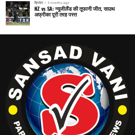
क्रिकेट
5 months ago
NZ vs SA: न्यूजीलैंड की तूफानी जीत, साउथ
अफ्रीका पूरी तरह पस्त