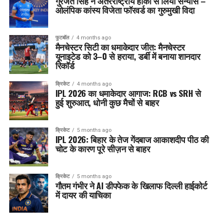
गुरजंत सिंह ने अंतरराष्ट्रीय हॉकी से लिया संन्यास –
ओलंपिक कांस्य विजेता फॉरवर्ड का गुरुमुखी विदा
फुटबॉल
4 months ago
मैनचेस्टर सिटी का धमाकेदार जीत: मैनचेस्टर
यूनाइटेड को 3–0 से हराया, डर्बी में बनाया शानदार
रिकॉर्ड
क्रिकेट
4 months ago
IPL 2026 का धमाकेदार आगाज: RCB vs SRH से
हुई शुरुआत, धोनी कुछ मैचों से बाहर
क्रिकेट
5 months ago
IPL 2026: बिहार के तेज गेंदबाज आकाशदीप पीठ की
चोट के कारण पूरे सीज़न से बाहर
क्रिकेट
5 months ago
गौतम गंभीर ने AI डीपफेक के खिलाफ दिल्ली हाईकोर्ट
में दायर की याचिका