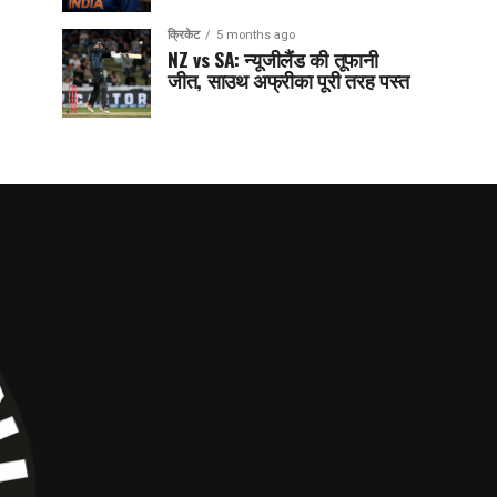
क्रिकेट
5 months ago
NZ vs SA: न्यूजीलैंड की तूफानी
जीत, साउथ अफ्रीका पूरी तरह पस्त