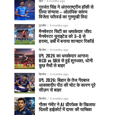
खेल
4 months ago
गुरजंत सिंह ने अंतरराष्ट्रीय हॉकी से
लिया संन्यास – ओलंपिक कांस्य
विजेता फॉरवर्ड का गुरुमुखी विदा
फुटबॉल
4 months ago
मैनचेस्टर सिटी का धमाकेदार जीत:
मैनचेस्टर यूनाइटेड को 3–0 से
हराया, डर्बी में बनाया शानदार रिकॉर्ड
क्रिकेट
4 months ago
IPL 2026 का धमाकेदार आगाज:
RCB vs SRH से हुई शुरुआत, धोनी
कुछ मैचों से बाहर
क्रिकेट
5 months ago
IPL 2026: बिहार के तेज गेंदबाज
आकाशदीप पीठ की चोट के कारण पूरे
सीज़न से बाहर
क्रिकेट
5 months ago
गौतम गंभीर ने AI डीपफेक के खिलाफ
दिल्ली हाईकोर्ट में दायर की याचिका