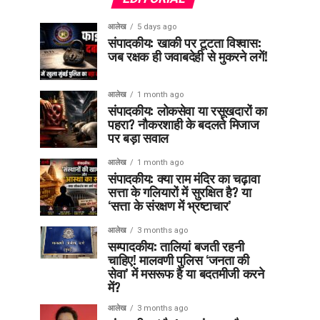
आलेख
5 days ago
संपादकीय: खाकी पर टूटता विश्वास:
जब रक्षक ही जवाबदेही से मुकरने लगें!
आलेख
1 month ago
संपादकीय: लोकसेवा या रसूखदारों का
पहरा? नौकरशाही के बदलते मिजाज
पर बड़ा सवाल
आलेख
1 month ago
संपादकीय: क्या राम मंदिर का चढ़ावा
सत्ता के गलियारों में सुरक्षित है? या
‘सत्ता के संरक्षण में भ्रष्टाचार’
आलेख
3 months ago
सम्पादकीय: तालियां बजती रहनी
चाहिए! मालवणी पुलिस ‘जनता की
सेवा’ में मसरूफ है या बदतमीजी करने
में?
आलेख
3 months ago