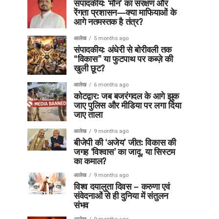
संपादकीय: ‘मौन’ का संरक्षण और
रेंगता प्रशासन—क्या माफियाओं के
आगे नतमस्तक है तंत्र?
आलेख
5 months ago
संपादकीय: अंधेरी से बोरीवली तक
“विकास” या फुटपाथ पर कब्ज़े की
खुली छूट?
आलेख
6 months ago
कोटद्वार: जब बजरंगदल के आगे झुक
जाए पुलिस और मीडिया पर लगा दिया
जाए ताला
आलेख
9 months ago
बीजेपी की ‘अजेय’ जीत: विकास की
जगह ‘विश्वास’ का जादू, या सिस्टम
का कमाल?
आलेख
9 months ago
विश्व दयालुता दिवस – करुणा एवं
संवेदनाओं से ही दुनिया में संतुलन
संभव