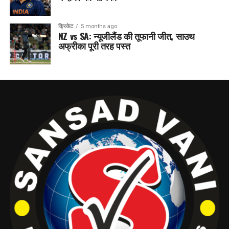
क्रिकेट
5 months ago
NZ vs SA: न्यूजीलैंड की तूफानी जीत, साउथ
अफ्रीका पूरी तरह पस्त