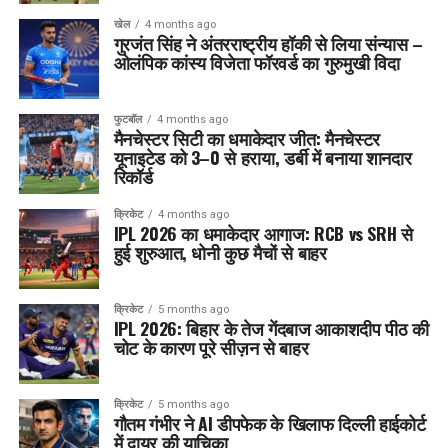
खेल
4 months ago
गुरजंत सिंह ने अंतरराष्ट्रीय हॉकी से लिया संन्यास –
ओलंपिक कांस्य विजेता फॉरवर्ड का गुरुमुखी विदा
फुटबॉल
4 months ago
मैनचेस्टर सिटी का धमाकेदार जीत: मैनचेस्टर
यूनाइटेड को 3–0 से हराया, डर्बी में बनाया शानदार
रिकॉर्ड
क्रिकेट
4 months ago
IPL 2026 का धमाकेदार आगाज: RCB vs SRH से
हुई शुरुआत, धोनी कुछ मैचों से बाहर
क्रिकेट
5 months ago
IPL 2026: बिहार के तेज गेंदबाज आकाशदीप पीठ की
चोट के कारण पूरे सीज़न से बाहर
क्रिकेट
5 months ago
गौतम गंभीर ने AI डीपफेक के खिलाफ दिल्ली हाईकोर्ट
में दायर की याचिका