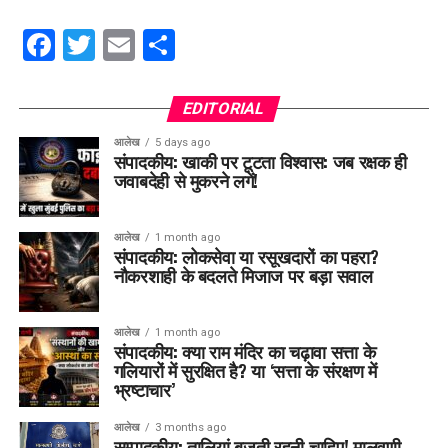
Facebook
Twitter
Email
Share
EDITORIAL
आलेख
5 days ago
संपादकीय: खाकी पर टूटता विश्वास: जब रक्षक ही
जवाबदेही से मुकरने लगें!
आलेख
1 month ago
संपादकीय: लोकसेवा या रसूखदारों का पहरा?
नौकरशाही के बदलते मिजाज पर बड़ा सवाल
आलेख
1 month ago
संपादकीय: क्या राम मंदिर का चढ़ावा सत्ता के
गलियारों में सुरक्षित है? या ‘सत्ता के संरक्षण में
भ्रष्टाचार’
आलेख
3 months ago
सम्पादकीय: तालियां बजती रहनी चाहिए! मालवणी