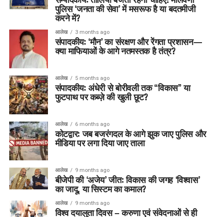
पुलिस ‘जनता की सेवा’ में मसरूफ है या बदतमीजी
करने में?
आलेख
3 months ago
संपादकीय: ‘मौन’ का संरक्षण और रेंगता प्रशासन—
क्या माफियाओं के आगे नतमस्तक है तंत्र?
आलेख
5 months ago
संपादकीय: अंधेरी से बोरीवली तक “विकास” या
फुटपाथ पर कब्ज़े की खुली छूट?
आलेख
6 months ago
कोटद्वार: जब बजरंगदल के आगे झुक जाए पुलिस और
मीडिया पर लगा दिया जाए ताला
आलेख
9 months ago
बीजेपी की ‘अजेय’ जीत: विकास की जगह ‘विश्वास’
का जादू, या सिस्टम का कमाल?
आलेख
9 months ago
विश्व दयालुता दिवस – करुणा एवं संवेदनाओं से ही