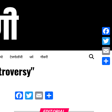
Face
Twitt
यो
टेक्नोलॉजी
धर्म
नौकरी
Email
troversy"
Share
Facebook
Twitter
Email
Share
EDITORIAL