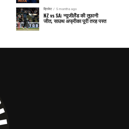
क्रिकेट
5 months ago
NZ vs SA: न्यूजीलैंड की तूफानी
जीत, साउथ अफ्रीका पूरी तरह पस्त