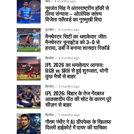
खेल
4 months ago
गुरजंत सिंह ने अंतरराष्ट्रीय हॉकी से
लिया संन्यास – ओलंपिक कांस्य
विजेता फॉरवर्ड का गुरुमुखी विदा
फुटबॉल
4 months ago
मैनचेस्टर सिटी का धमाकेदार जीत:
मैनचेस्टर यूनाइटेड को 3–0 से
हराया, डर्बी में बनाया शानदार रिकॉर्ड
क्रिकेट
4 months ago
IPL 2026 का धमाकेदार आगाज:
RCB vs SRH से हुई शुरुआत, धोनी
कुछ मैचों से बाहर
क्रिकेट
5 months ago
IPL 2026: बिहार के तेज गेंदबाज
आकाशदीप पीठ की चोट के कारण पूरे
सीज़न से बाहर
क्रिकेट
5 months ago
गौतम गंभीर ने AI डीपफेक के खिलाफ
दिल्ली हाईकोर्ट में दायर की याचिका