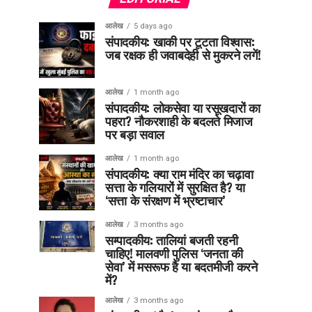
आलेख
5 days ago
संपादकीय: खाकी पर टूटता विश्वास:
जब रक्षक ही जवाबदेही से मुकरने लगें!
आलेख
1 month ago
संपादकीय: लोकसेवा या रसूखदारों का
पहरा? नौकरशाही के बदलते मिजाज
पर बड़ा सवाल
आलेख
1 month ago
संपादकीय: क्या राम मंदिर का चढ़ावा
सत्ता के गलियारों में सुरक्षित है? या
‘सत्ता के संरक्षण में भ्रष्टाचार’
आलेख
3 months ago
सम्पादकीय: तालियां बजती रहनी
चाहिए! मालवणी पुलिस ‘जनता की
सेवा’ में मसरूफ है या बदतमीजी करने
में?
आलेख
3 months ago