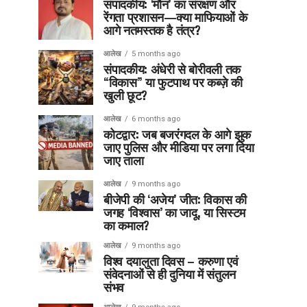
संपादकीय: ‘मौन’ का संरक्षण और
रेंगता प्रशासन—क्या माफियाओं के
आगे नतमस्तक है तंत्र?
आलेख
5 months ago
संपादकीय: अंधेरी से बोरीवली तक
“विकास” या फुटपाथ पर कब्ज़े की
खुली छूट?
आलेख
6 months ago
कोटद्वार: जब बजरंगदल के आगे झुक
जाए पुलिस और मीडिया पर लगा दिया
जाए ताला
आलेख
9 months ago
बीजेपी की ‘अजेय’ जीत: विकास की
जगह ‘विश्वास’ का जादू, या सिस्टम
का कमाल?
आलेख
9 months ago
विश्व दयालुता दिवस – करुणा एवं
संवेदनाओं से ही दुनिया में संतुलन
संभव