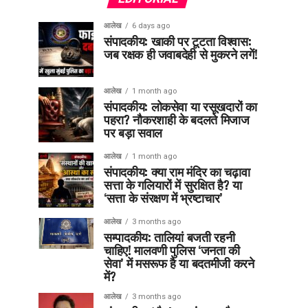
आलेख
6 days ago
संपादकीय: खाकी पर टूटता विश्वास:
जब रक्षक ही जवाबदेही से मुकरने लगें!
आलेख
1 month ago
संपादकीय: लोकसेवा या रसूखदारों का
पहरा? नौकरशाही के बदलते मिजाज
पर बड़ा सवाल
आलेख
1 month ago
संपादकीय: क्या राम मंदिर का चढ़ावा
सत्ता के गलियारों में सुरक्षित है? या
‘सत्ता के संरक्षण में भ्रष्टाचार’
आलेख
3 months ago
सम्पादकीय: तालियां बजती रहनी
चाहिए! मालवणी पुलिस ‘जनता की
सेवा’ में मसरूफ है या बदतमीजी करने
में?
आलेख
3 months ago