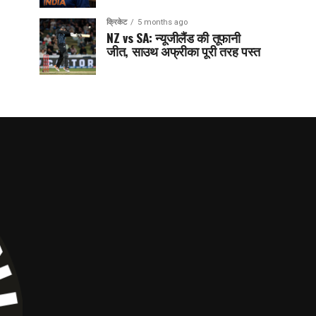
क्रिकेट
5 months ago
NZ vs SA: न्यूजीलैंड की तूफानी
जीत, साउथ अफ्रीका पूरी तरह पस्त