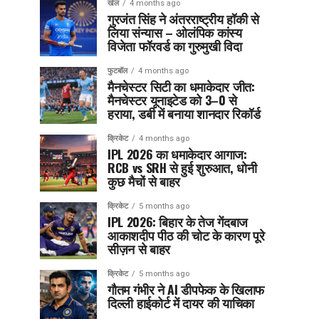
खेल
4 months ago
गुरजंत सिंह ने अंतरराष्ट्रीय हॉकी से
लिया संन्यास – ओलंपिक कांस्य
विजेता फॉरवर्ड का गुरुमुखी विदा
फुटबॉल
4 months ago
मैनचेस्टर सिटी का धमाकेदार जीत:
मैनचेस्टर यूनाइटेड को 3–0 से
हराया, डर्बी में बनाया शानदार रिकॉर्ड
क्रिकेट
4 months ago
IPL 2026 का धमाकेदार आगाज:
RCB vs SRH से हुई शुरुआत, धोनी
कुछ मैचों से बाहर
क्रिकेट
5 months ago
IPL 2026: बिहार के तेज गेंदबाज
आकाशदीप पीठ की चोट के कारण पूरे
सीज़न से बाहर
क्रिकेट
5 months ago
गौतम गंभीर ने AI डीपफेक के खिलाफ
दिल्ली हाईकोर्ट में दायर की याचिका