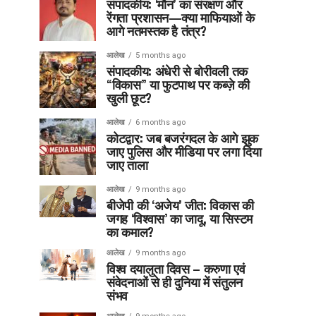
संपादकीय: ‘मौन’ का संरक्षण और
रेंगता प्रशासन—क्या माफियाओं के
आगे नतमस्तक है तंत्र?
आलेख
5 months ago
संपादकीय: अंधेरी से बोरीवली तक
“विकास” या फुटपाथ पर कब्ज़े की
खुली छूट?
आलेख
6 months ago
कोटद्वार: जब बजरंगदल के आगे झुक
जाए पुलिस और मीडिया पर लगा दिया
जाए ताला
आलेख
9 months ago
बीजेपी की ‘अजेय’ जीत: विकास की
जगह ‘विश्वास’ का जादू, या सिस्टम
का कमाल?
आलेख
9 months ago
विश्व दयालुता दिवस – करुणा एवं
संवेदनाओं से ही दुनिया में संतुलन
संभव