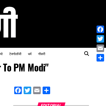
Face
Twitt
यो
टेक्नोलॉजी
धर्म
नौकरी
Email
r To PM Modi"
Share
Facebook
Twitter
Email
Share
EDITORIAL