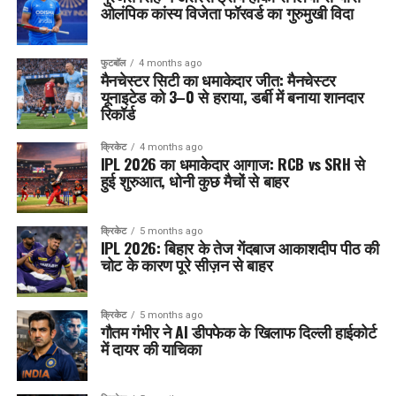
ओलंपिक कांस्य विजेता फॉरवर्ड का गुरुमुखी विदा
फुटबॉल
4 months ago
मैनचेस्टर सिटी का धमाकेदार जीत: मैनचेस्टर
यूनाइटेड को 3–0 से हराया, डर्बी में बनाया शानदार
रिकॉर्ड
क्रिकेट
4 months ago
IPL 2026 का धमाकेदार आगाज: RCB vs SRH से
हुई शुरुआत, धोनी कुछ मैचों से बाहर
क्रिकेट
5 months ago
IPL 2026: बिहार के तेज गेंदबाज आकाशदीप पीठ की
चोट के कारण पूरे सीज़न से बाहर
क्रिकेट
5 months ago
गौतम गंभीर ने AI डीपफेक के खिलाफ दिल्ली हाईकोर्ट
में दायर की याचिका