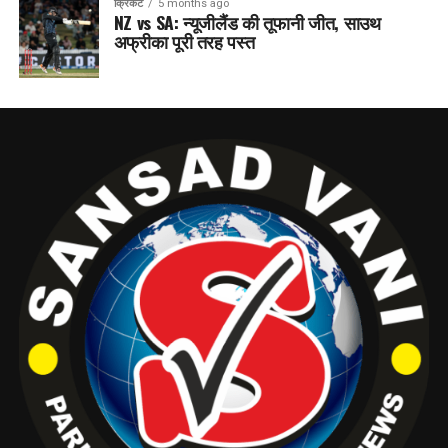
क्रिकेट
5 months ago
NZ vs SA: न्यूजीलैंड की तूफानी जीत, साउथ
अफ्रीका पूरी तरह पस्त