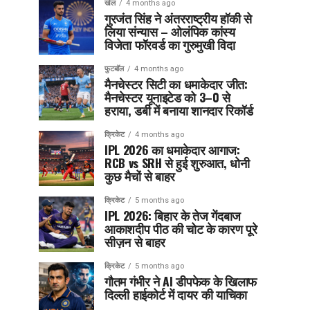
खेल
4 months ago
गुरजंत सिंह ने अंतरराष्ट्रीय हॉकी से
लिया संन्यास – ओलंपिक कांस्य
विजेता फॉरवर्ड का गुरुमुखी विदा
फुटबॉल
4 months ago
मैनचेस्टर सिटी का धमाकेदार जीत:
मैनचेस्टर यूनाइटेड को 3–0 से
हराया, डर्बी में बनाया शानदार रिकॉर्ड
क्रिकेट
4 months ago
IPL 2026 का धमाकेदार आगाज:
RCB vs SRH से हुई शुरुआत, धोनी
कुछ मैचों से बाहर
क्रिकेट
5 months ago
IPL 2026: बिहार के तेज गेंदबाज
आकाशदीप पीठ की चोट के कारण पूरे
सीज़न से बाहर
क्रिकेट
5 months ago
गौतम गंभीर ने AI डीपफेक के खिलाफ
दिल्ली हाईकोर्ट में दायर की याचिका