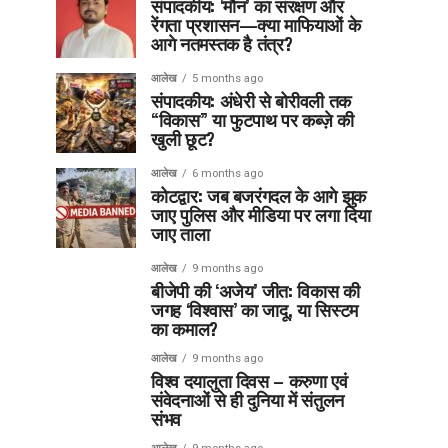
संपादकीय: ‘मौन’ का संरक्षण और
रेंगता प्रशासन—क्या माफियाओं के
आगे नतमस्तक है तंत्र?
आलेख
5 months ago
संपादकीय: अंधेरी से बोरीवली तक
“विकास” या फुटपाथ पर कब्ज़े की
खुली छूट?
आलेख
6 months ago
कोटद्वार: जब बजरंगदल के आगे झुक
जाए पुलिस और मीडिया पर लगा दिया
जाए ताला
आलेख
9 months ago
बीजेपी की ‘अजेय’ जीत: विकास की
जगह ‘विश्वास’ का जादू, या सिस्टम
का कमाल?
आलेख
9 months ago
विश्व दयालुता दिवस – करुणा एवं
संवेदनाओं से ही दुनिया में संतुलन
संभव