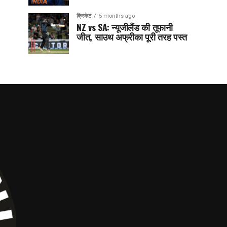
क्रिकेट
5 months ago
NZ vs SA: न्यूजीलैंड की तूफानी
जीत, साउथ अफ्रीका पूरी तरह पस्त