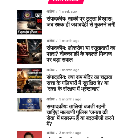
आलेख
1 week ago
संपादकीय: खाकी पर टूटता विश्वास:
जब रक्षक ही जवाबदेही से मुकरने लगें!
आलेख
1 month ago
संपादकीय: लोकसेवा या रसूखदारों का
पहरा? नौकरशाही के बदलते मिजाज
पर बड़ा सवाल
आलेख
1 month ago
संपादकीय: क्या राम मंदिर का चढ़ावा
सत्ता के गलियारों में सुरक्षित है? या
‘सत्ता के संरक्षण में भ्रष्टाचार’
आलेख
3 months ago
सम्पादकीय: तालियां बजती रहनी
चाहिए! मालवणी पुलिस ‘जनता की
सेवा’ में मसरूफ है या बदतमीजी करने
में?
आलेख
3 months ago