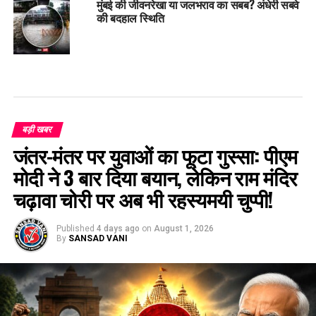
मुंबई की जीवनरेखा या जलभराव का सबब? अंधेरी सबवे
की बदहाल स्थिति
बड़ी खबर
जंतर-मंतर पर युवाओं का फूटा गुस्सा: पीएम
मोदी ने 3 बार दिया बयान, लेकिन राम मंदिर
चढ़ावा चोरी पर अब भी रहस्यमयी चुप्पी!
Published
4 days ago
on
August 1, 2026
By
SANSAD VANI