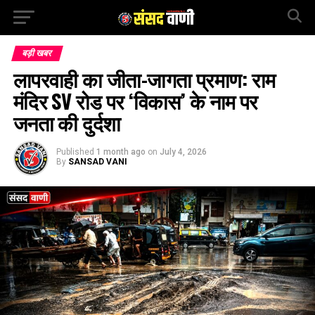
बड़ी खबर
लापरवाही का जीता-जागता प्रमाण: राम
मंदिर SV रोड पर ‘विकास’ के नाम पर
जनता की दुर्दशा
Published
1 month ago
on
July 4, 2026
By
SANSAD VANI