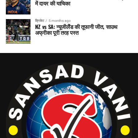
में दायर की याचिका
क्रिकेट
5 months ago
NZ vs SA: न्यूजीलैंड की तूफानी जीत, साउथ
अफ्रीका पूरी तरह पस्त