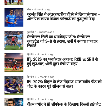
खेल
4 months ago
गुरजंत सिंह ने अंतरराष्ट्रीय हॉकी से लिया संन्यास –
ओलंपिक कांस्य विजेता फॉरवर्ड का गुरुमुखी विदा
फुटबॉल
4 months ago
मैनचेस्टर सिटी का धमाकेदार जीत: मैनचेस्टर
यूनाइटेड को 3–0 से हराया, डर्बी में बनाया शानदार
रिकॉर्ड
क्रिकेट
4 months ago
IPL 2026 का धमाकेदार आगाज: RCB vs SRH से
हुई शुरुआत, धोनी कुछ मैचों से बाहर
क्रिकेट
5 months ago
IPL 2026: बिहार के तेज गेंदबाज आकाशदीप पीठ की
चोट के कारण पूरे सीज़न से बाहर
क्रिकेट
5 months ago
गौतम गंभीर ने AI डीपफेक के खिलाफ दिल्ली हाईकोर्ट