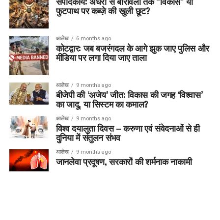
संपादकीय: अंधेरी से बोरीवली तक “विकास” या
फुटपाथ पर कब्ज़े की खुली छूट?
आलेख
6 months ago
कोटद्वार: जब बजरंगदल के आगे झुक जाए पुलिस और
मीडिया पर लगा दिया जाए ताला
आलेख
9 months ago
बीजेपी की ‘अजेय’ जीत: विकास की जगह ‘विश्वास’
का जादू, या सिस्टम का कमाल?
आलेख
9 months ago
विश्व दयालुता दिवस – करुणा एवं संवेदनाओं से ही
दुनिया में संतुलन संभव
आलेख
9 months ago
जानलेवा प्रदूषण, सरकारों की शर्मनाक नाकामी