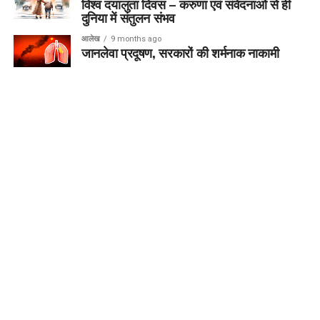
विश्व दयालुता दिवस – करुणा एवं संवेदनाओं से ही
दुनिया में संतुलन संभव
आलेख
9 months ago
जानलेवा प्रदूषण, सरकारों की शर्मनाक नाकामी