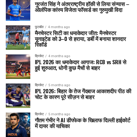
गुरजंत सिंह ने अंतरराष्ट्रीय हॉकी से लिया संन्यास –
ओलंपिक कांस्य विजेता फॉरवर्ड का गुरुमुखी विदा
फुटबॉल
4 months ago
मैनचेस्टर सिटी का धमाकेदार जीत: मैनचेस्टर
यूनाइटेड को 3–0 से हराया, डर्बी में बनाया शानदार
रिकॉर्ड
क्रिकेट
4 months ago
IPL 2026 का धमाकेदार आगाज: RCB vs SRH से
हुई शुरुआत, धोनी कुछ मैचों से बाहर
क्रिकेट
5 months ago
IPL 2026: बिहार के तेज गेंदबाज आकाशदीप पीठ की
चोट के कारण पूरे सीज़न से बाहर
क्रिकेट
5 months ago
गौतम गंभीर ने AI डीपफेक के खिलाफ दिल्ली हाईकोर्ट
में दायर की याचिका