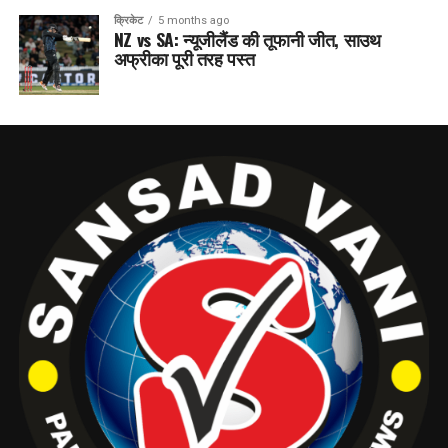
क्रिकेट
5 months ago
NZ vs SA: न्यूजीलैंड की तूफानी जीत, साउथ
अफ्रीका पूरी तरह पस्त