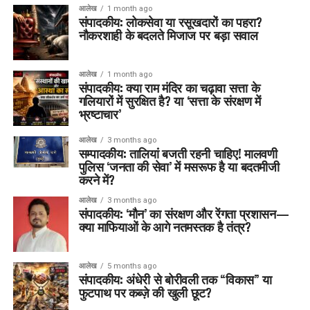
आलेख
1 month ago
संपादकीय: लोकसेवा या रसूखदारों का पहरा?
नौकरशाही के बदलते मिजाज पर बड़ा सवाल
आलेख
1 month ago
संपादकीय: क्या राम मंदिर का चढ़ावा सत्ता के
गलियारों में सुरक्षित है? या ‘सत्ता के संरक्षण में
भ्रष्टाचार’
आलेख
3 months ago
सम्पादकीय: तालियां बजती रहनी चाहिए! मालवणी
पुलिस ‘जनता की सेवा’ में मसरूफ है या बदतमीजी
करने में?
आलेख
3 months ago
संपादकीय: ‘मौन’ का संरक्षण और रेंगता प्रशासन—
क्या माफियाओं के आगे नतमस्तक है तंत्र?
आलेख
5 months ago
संपादकीय: अंधेरी से बोरीवली तक “विकास” या
फुटपाथ पर कब्ज़े की खुली छूट?