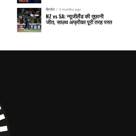
क्रिकेट
5 months ago
NZ vs SA: न्यूजीलैंड की तूफानी
जीत, साउथ अफ्रीका पूरी तरह पस्त