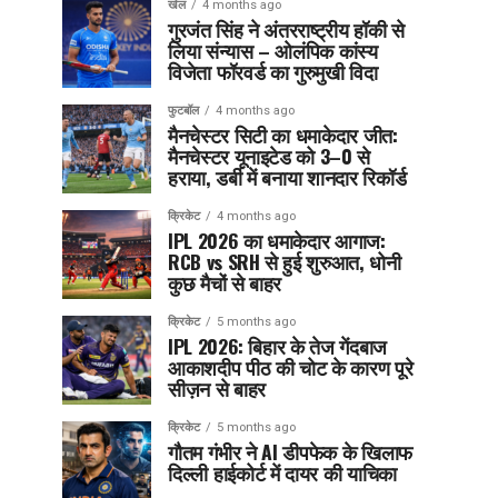
खेल
4 months ago
गुरजंत सिंह ने अंतरराष्ट्रीय हॉकी से
लिया संन्यास – ओलंपिक कांस्य
विजेता फॉरवर्ड का गुरुमुखी विदा
फुटबॉल
4 months ago
मैनचेस्टर सिटी का धमाकेदार जीत:
मैनचेस्टर यूनाइटेड को 3–0 से
हराया, डर्बी में बनाया शानदार रिकॉर्ड
क्रिकेट
4 months ago
IPL 2026 का धमाकेदार आगाज:
RCB vs SRH से हुई शुरुआत, धोनी
कुछ मैचों से बाहर
क्रिकेट
5 months ago
IPL 2026: बिहार के तेज गेंदबाज
आकाशदीप पीठ की चोट के कारण पूरे
सीज़न से बाहर
क्रिकेट
5 months ago
गौतम गंभीर ने AI डीपफेक के खिलाफ
दिल्ली हाईकोर्ट में दायर की याचिका