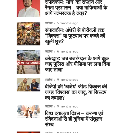
संपादकीय: ‘मौन’ का संरक्षण और
रेंगता प्रशासन—क्या माफियाओं के
आगे नतमस्तक है तंत्र?
आलेख
5 months ago
संपादकीय: अंधेरी से बोरीवली तक
“विकास” या फुटपाथ पर कब्ज़े की
खुली छूट?
आलेख
6 months ago
कोटद्वार: जब बजरंगदल के आगे झुक
जाए पुलिस और मीडिया पर लगा दिया
जाए ताला
आलेख
9 months ago
बीजेपी की ‘अजेय’ जीत: विकास की
जगह ‘विश्वास’ का जादू, या सिस्टम
का कमाल?
आलेख
9 months ago
विश्व दयालुता दिवस – करुणा एवं
संवेदनाओं से ही दुनिया में संतुलन
संभव