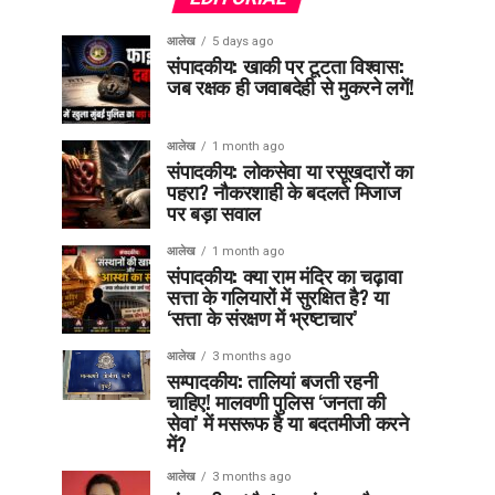
आलेख
5 days ago
संपादकीय: खाकी पर टूटता विश्वास:
जब रक्षक ही जवाबदेही से मुकरने लगें!
आलेख
1 month ago
संपादकीय: लोकसेवा या रसूखदारों का
पहरा? नौकरशाही के बदलते मिजाज
पर बड़ा सवाल
आलेख
1 month ago
संपादकीय: क्या राम मंदिर का चढ़ावा
सत्ता के गलियारों में सुरक्षित है? या
‘सत्ता के संरक्षण में भ्रष्टाचार’
आलेख
3 months ago
सम्पादकीय: तालियां बजती रहनी
चाहिए! मालवणी पुलिस ‘जनता की
सेवा’ में मसरूफ है या बदतमीजी करने
में?
आलेख
3 months ago