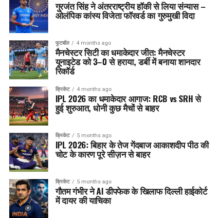
गुरजंत सिंह ने अंतरराष्ट्रीय हॉकी से लिया संन्यास –
ओलंपिक कांस्य विजेता फॉरवर्ड का गुरुमुखी विदा
फुटबॉल
4 months ago
मैनचेस्टर सिटी का धमाकेदार जीत: मैनचेस्टर
यूनाइटेड को 3–0 से हराया, डर्बी में बनाया शानदार
रिकॉर्ड
क्रिकेट
4 months ago
IPL 2026 का धमाकेदार आगाज: RCB vs SRH से
हुई शुरुआत, धोनी कुछ मैचों से बाहर
क्रिकेट
5 months ago
IPL 2026: बिहार के तेज गेंदबाज आकाशदीप पीठ की
चोट के कारण पूरे सीज़न से बाहर
क्रिकेट
5 months ago
गौतम गंभीर ने AI डीपफेक के खिलाफ दिल्ली हाईकोर्ट
में दायर की याचिका