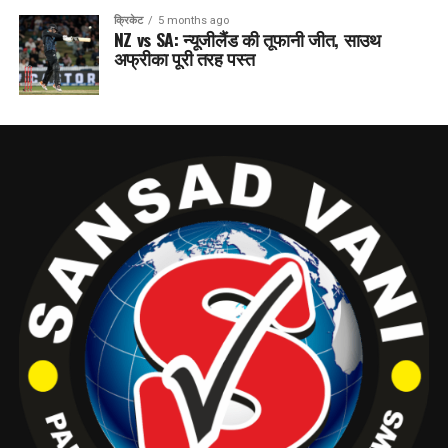
क्रिकेट
5 months ago
NZ vs SA: न्यूजीलैंड की तूफानी जीत, साउथ
अफ्रीका पूरी तरह पस्त