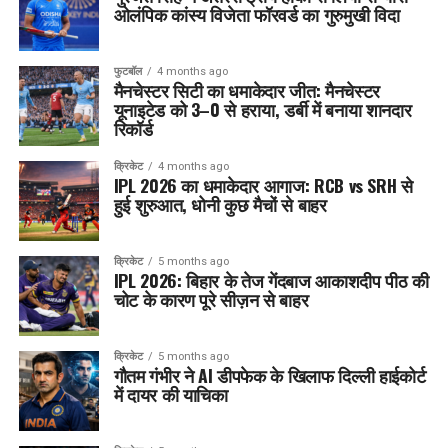
ओलंपिक कांस्य विजेता फॉरवर्ड का गुरुमुखी विदा
फुटबॉल
4 months ago
मैनचेस्टर सिटी का धमाकेदार जीत: मैनचेस्टर
यूनाइटेड को 3–0 से हराया, डर्बी में बनाया शानदार
रिकॉर्ड
क्रिकेट
4 months ago
IPL 2026 का धमाकेदार आगाज: RCB vs SRH से
हुई शुरुआत, धोनी कुछ मैचों से बाहर
क्रिकेट
5 months ago
IPL 2026: बिहार के तेज गेंदबाज आकाशदीप पीठ की
चोट के कारण पूरे सीज़न से बाहर
क्रिकेट
5 months ago
गौतम गंभीर ने AI डीपफेक के खिलाफ दिल्ली हाईकोर्ट
में दायर की याचिका