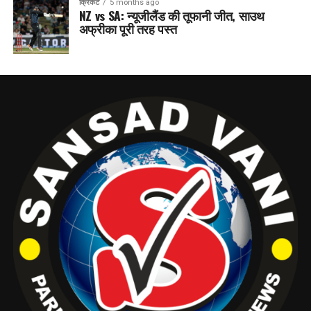
क्रिकेट
5 months ago
NZ vs SA: न्यूजीलैंड की तूफानी जीत, साउथ
अफ्रीका पूरी तरह पस्त