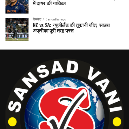
में दायर की याचिका
क्रिकेट
5 months ago
NZ vs SA: न्यूजीलैंड की तूफानी जीत, साउथ
अफ्रीका पूरी तरह पस्त