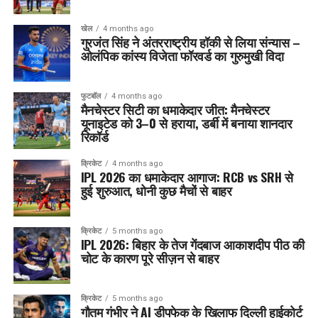
खेल
4 months ago
गुरजंत सिंह ने अंतरराष्ट्रीय हॉकी से लिया संन्यास –
ओलंपिक कांस्य विजेता फॉरवर्ड का गुरुमुखी विदा
फुटबॉल
4 months ago
मैनचेस्टर सिटी का धमाकेदार जीत: मैनचेस्टर
यूनाइटेड को 3–0 से हराया, डर्बी में बनाया शानदार
रिकॉर्ड
क्रिकेट
4 months ago
IPL 2026 का धमाकेदार आगाज: RCB vs SRH से
हुई शुरुआत, धोनी कुछ मैचों से बाहर
क्रिकेट
5 months ago
IPL 2026: बिहार के तेज गेंदबाज आकाशदीप पीठ की
चोट के कारण पूरे सीज़न से बाहर
क्रिकेट
5 months ago
गौतम गंभीर ने AI डीपफेक के खिलाफ दिल्ली हाईकोर्ट