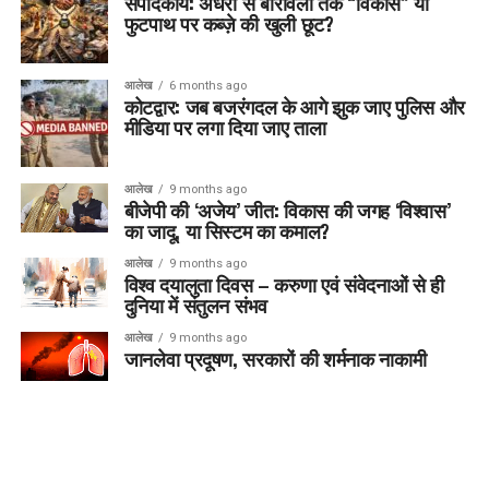
संपादकीय: अंधेरी से बोरीवली तक “विकास” या
फुटपाथ पर कब्ज़े की खुली छूट?
आलेख
6 months ago
कोटद्वार: जब बजरंगदल के आगे झुक जाए पुलिस और
मीडिया पर लगा दिया जाए ताला
आलेख
9 months ago
बीजेपी की ‘अजेय’ जीत: विकास की जगह ‘विश्वास’
का जादू, या सिस्टम का कमाल?
आलेख
9 months ago
विश्व दयालुता दिवस – करुणा एवं संवेदनाओं से ही
दुनिया में संतुलन संभव
आलेख
9 months ago
जानलेवा प्रदूषण, सरकारों की शर्मनाक नाकामी