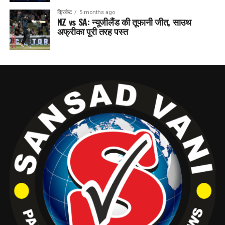
क्रिकेट
5 months ago
NZ vs SA: न्यूजीलैंड की तूफानी जीत, साउथ
अफ्रीका पूरी तरह पस्त