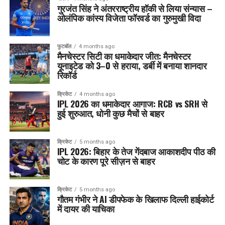
गुरजंत सिंह ने अंतरराष्ट्रीय हॉकी से लिया संन्यास –
ओलंपिक कांस्य विजेता फॉरवर्ड का गुरुमुखी विदा
फुटबॉल
4 months ago
मैनचेस्टर सिटी का धमाकेदार जीत: मैनचेस्टर
यूनाइटेड को 3–0 से हराया, डर्बी में बनाया शानदार
रिकॉर्ड
क्रिकेट
4 months ago
IPL 2026 का धमाकेदार आगाज: RCB vs SRH से
हुई शुरुआत, धोनी कुछ मैचों से बाहर
क्रिकेट
5 months ago
IPL 2026: बिहार के तेज गेंदबाज आकाशदीप पीठ की
चोट के कारण पूरे सीज़न से बाहर
क्रिकेट
5 months ago
गौतम गंभीर ने AI डीपफेक के खिलाफ दिल्ली हाईकोर्ट
में दायर की याचिका